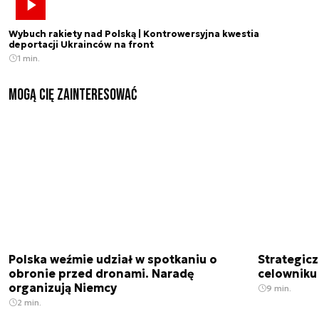
Wybuch rakiety nad Polską | Kontrowersyjna kwestia
deportacji Ukrainców na front
1 min.
Mogą Cię zainteresować
Polska weźmie udział w spotkaniu o
Strategic
obronie przed dronami. Naradę
celowniku 
organizują Niemcy
9 min.
2 min.