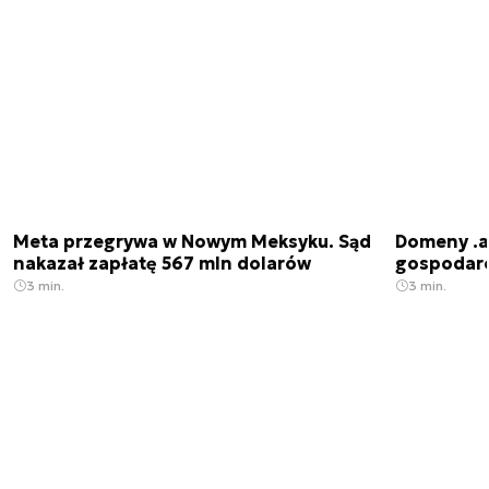
Meta przegrywa w Nowym Meksyku. Sąd
Domeny .ai
nakazał zapłatę 567 mln dolarów
gospodarek
3 min.
3 min.