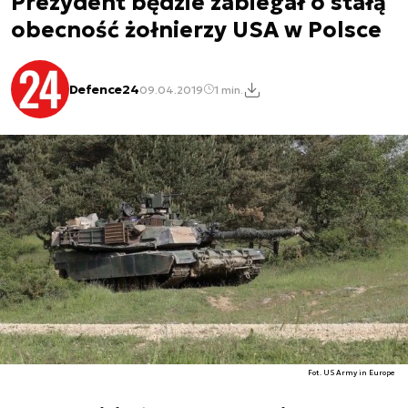
Prezydent będzie zabiegał o stałą
obecność żołnierzy USA w Polsce
Defence24
09.04.2019
1 min.
Fot. US Army in Europe