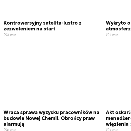
Kontrowersyjny satelita-lustro z
Wykryto o
zezwoleniem na start
atmosfer
3 min.
2 min.
Wraca sprawa wyzysku pracowników na
Akt oskar
budowie Nowej Chemii. Obrońcy praw
menedżero
alarmują
więzienia z
6 min.
2 min.