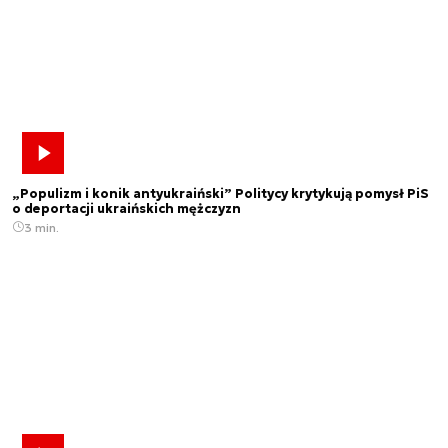
„Populizm i konik antyukraiński” Politycy krytykują pomysł PiS
o deportacji ukraińskich mężczyzn
3 min.