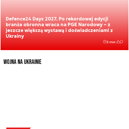
Defence24 Days 2027. Po rekordowej edycji
branża obronna wraca na PGE Narodowy – z
jeszcze większą wystawą i doświadczeniami z
Ukrainy
3 min.
Wojna na Ukrainie