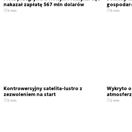
nakazał zapłatę 567 mln dolarów
gospodarek
3 min.
3 min.
Kontrowersyjny satelita-lustro z
Wykryto o
zezwoleniem na start
atmosfer
3 min.
2 min.