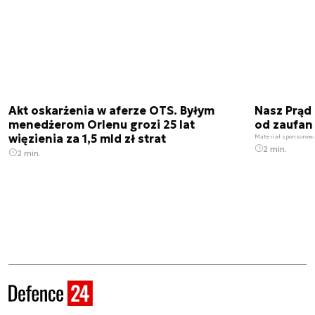
Akt oskarżenia w aferze OTS. Byłym
Nasz Prąd
menedżerom Orlenu grozi 25 lat
od zaufan
więzienia za 1,5 mld zł strat
Materiał sponsorow
2 min.
2 min.