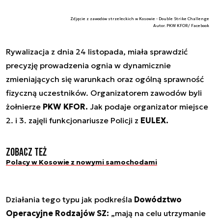
Zdjęcie z zawodów strzeleckich w Kosowie - Double Strike Challenge
Autor. PKW KFOR/ Facebook
Rywalizacja z dnia 24 listopada, miała sprawdzić
precyzję prowadzenia ognia w dynamicznie
zmieniających się warunkach oraz ogólną sprawność
fizyczną uczestników. Organizatorem zawodów byli
żołnierze
PKW KFOR.
Jak podaje organizator miejsce
2. i 3. zajęli funkcjonariusze Policji z
EULEX.
Zobacz też
Polacy w Kosowie z nowymi samochodami
Działania tego typu jak podkreśla
Dowództwo
Operacyjne Rodzajów SZ:
„mają na celu utrzymanie