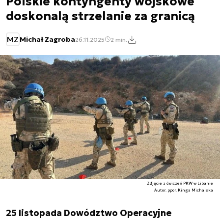
Polskie kontyngenty wojskowe
doskonalą strzelanie za granicą
MZ
Michał Zagroba
26.11.2025
2 min.
Zdjęcie z ćwiczeń PKW w Libanie
Autor. ppor. Kinga Michalska
25 listopada Dowództwo Operacyjne