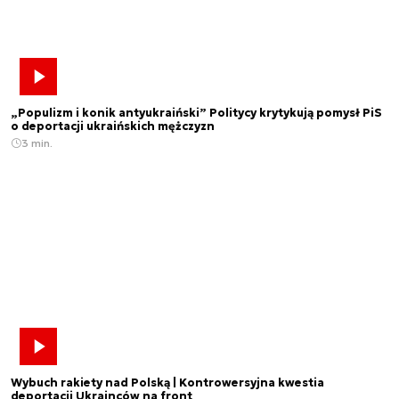
„Populizm i konik antyukraiński” Politycy krytykują pomysł PiS
o deportacji ukraińskich mężczyzn
3 min.
Wybuch rakiety nad Polską | Kontrowersyjna kwestia
deportacji Ukrainców na front