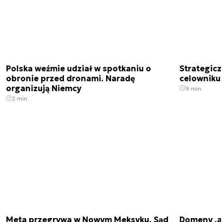
Polska weźmie udział w spotkaniu o
Strategic
obronie przed dronami. Naradę
celowniku 
organizują Niemcy
9 min.
2 min.
Meta przegrywa w Nowym Meksyku. Sąd
Domeny .ai