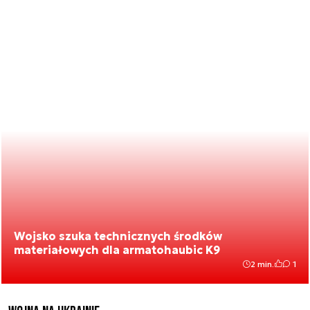
Wojsko szuka technicznych środków
materiałowych dla armatohaubic K9
2 min.
1