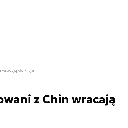
 wracają do kraju
wani z Chin wracają