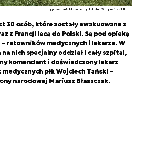
Przygotowania do lotu do Francji. Fot. plut. W. Szymański/8. BLTr
st 30 osób, które zostały ewakuowane z
raz z Francji lecą do Polski. Są pod opieką
 – ratowników medycznych i lekarza. W
na nich specjalny oddział i cały szpital,
ny komendant i doświadczony lekarz
k medycznych płk Wojciech Tański –
ony narodowej Mariusz Błaszczak.