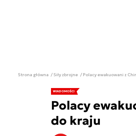
Strona główna
Siły zbrojne
Polacy ewakuowani z Chin
WIADOMOŚCI
Polacy ewakuo
do kraju