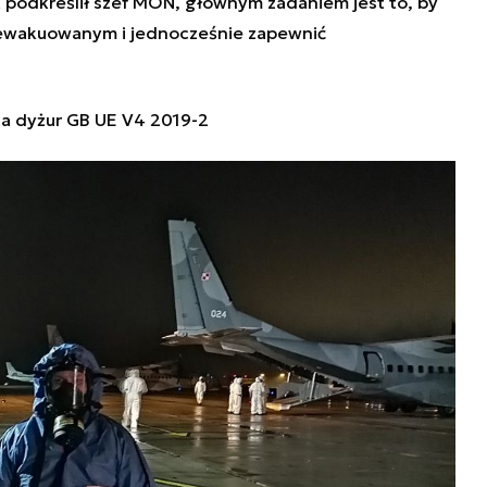
 podkreślił szef MON, głównym zadaniem jest to, by
ewakuowanym i jednocześnie zapewnić
 dyżur GB UE V4 2019-2