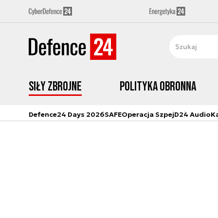
Siły zbrojne
Polityka obronna
Defence24 Days 2026
SAFE
Operacja Szpej
D24 Audio
K