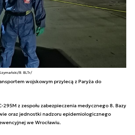
 Szymański/8. BLTr/
transportem wojskowym przylecą z Paryża do
 C-295M z
zespołu zabezpieczenia medycznego
8. Bazy
ie oraz jednostki
nadzoru epidemiologicznego
wencyjnej we Wrocławiu.