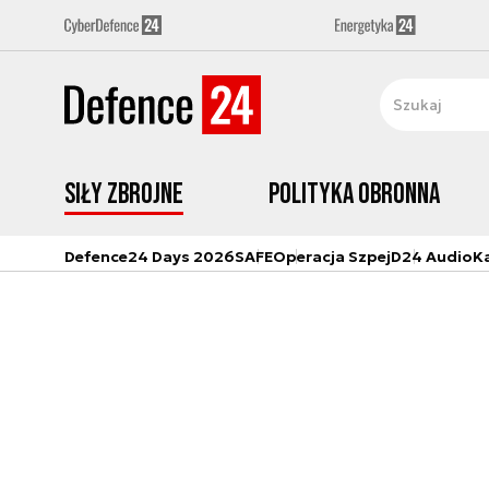
Siły zbrojne
Polityka obronna
Defence24 Days 2026
SAFE
Operacja Szpej
D24 Audio
K