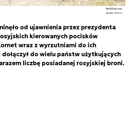
9M133 Kornet
Autor. mil.ru
minęło od ujawnienia przez prezydenta
 rosyjskich kierowanych pocisków
rnet wraz z wyrzutniami do ich
j dołączył do wielu państw użytkujących
razem liczbę posiadanej rosyjskiej broni.