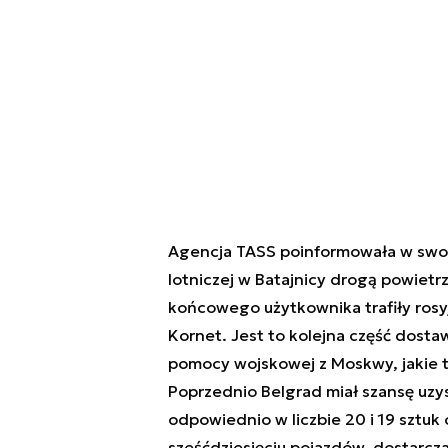
Agencja TASS poinformowała w swoi
lotniczej w Batajnicy drogą powiet
końcowego użytkownika trafiły rosy
Kornet. Jest to kolejna część dosta
pomocy wojskowej z Moskwy, jakie t
Poprzednio Belgrad miał szansę uz
odpowiednio w liczbie 20 i 19 sztu
sześćdziesięciu pojazdów, dostarcz