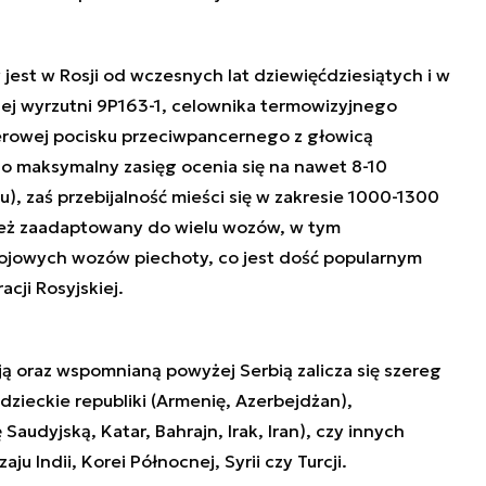
st w Rosji od wczesnych lat dziewięćdziesiątych i w
nej wyrzutni 9P163-1, celownika termowizyjnego
erowej pocisku przeciwpancernego z głowicą
o maksymalny zasięg ocenia się na nawet 8-10
), zaś przebijalność mieści się w zakresie 1000-1300
eż zaadaptowany do wielu wozów, w tym
ojowych wozów piechoty, co jest dość popularnym
cji Rosyjskiej.
 oraz wspomnianą powyżej Serbią zalicza się szereg
adzieckie republiki (Armenię, Azerbejdżan),
audyjską, Katar, Bahrajn, Irak, Iran), czy innych
ju Indii, Korei Północnej, Syrii czy Turcji.