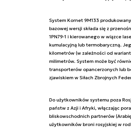
System Kornet 9M133 produkowany je
bazowej wersji składa się z przenoś
1PN79-1 i kierowanego w wiązce las
kumulacyjną lub termobaryczną. Jeg
kilometrów (w zależności od wariantu
milimetrów. System może być równi
transporterów opancerzonych lub b
zjawiskiem w Siłach Zbrojnych Federa
Do użytkowników systemu poza Rosją
państw z Azji i Afryki, włączając por
bliskowschodnich partnerów (Arabię S
użytkowników broni rosyjskiej w rodza