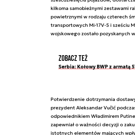
kilkoma samobieżnymi zestawami raki
powietrznymi w rodzaju czterech ś
transportowych Mi-17V-5 i sześciu 
wojskowego zostało pozyskanych w 
Zobacz też
Serbia: Kołowy BWP z armatą 
Potwierdzenie dotrzymania dostawy
prezydent Aleksandar Vučić podczas
odpowiednikiem Władimirem Putinem
zapewniał o ważności decyzji o zak
istotnych elementów mających wpły