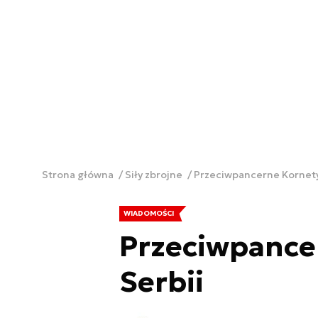
Strona główna
Siły zbrojne
Przeciwpancerne Kornety 
WIADOMOŚCI
Przeciwpance
Serbii