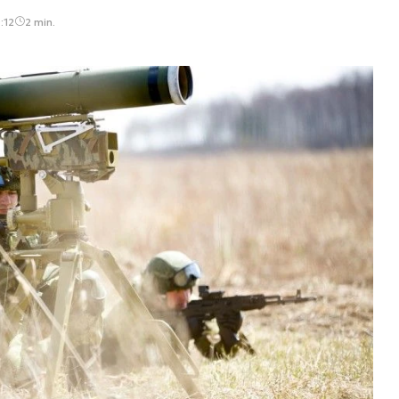
:12
2 min.