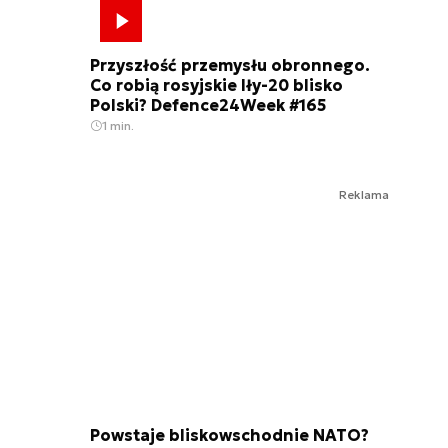
Przyszłość przemysłu obronnego.
Co robią rosyjskie Iły-20 blisko
Polski? Defence24Week #165
1 min.
Reklama
Powstaje bliskowschodnie NATO?