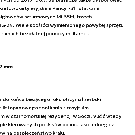
etowo-artyleryjskimi Pancyr-S1 i statkami
migłowców szturmowych Mi-35M, trzech
MiG-29. Wiele spośród wymienionego powyżej sprzętu
ramach bezpłatnej pomocy militarnej.
57 mm
 do końca bieżącego roku otrzymał serbski
 listopadowego spotkania z rosyjskim
 w czarnomorskiej rezydencji w Soczi. Vučić wtedy
upie kierowanych pocisków ppanc. jako jednego z
w na bezpieczeństwo kraju.