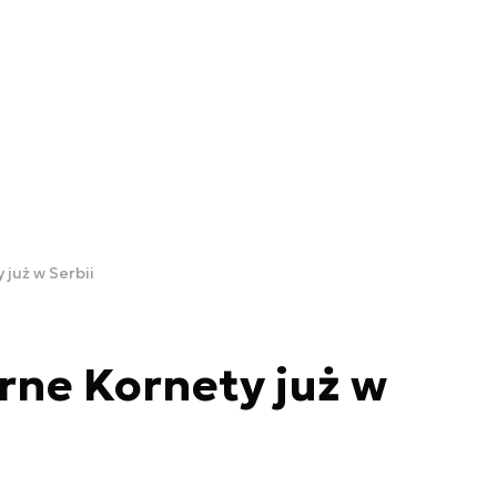
już w Serbii
rne Kornety już w