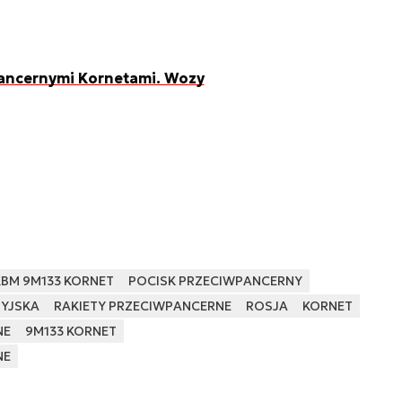
pancernymi Kornetami. Wozy
BM 9M133 KORNET
POCISK PRZECIWPANCERNY
SYJSKA
RAKIETY PRZECIWPANCERNE
ROSJA
KORNET
NE
9M133 KORNET
NE