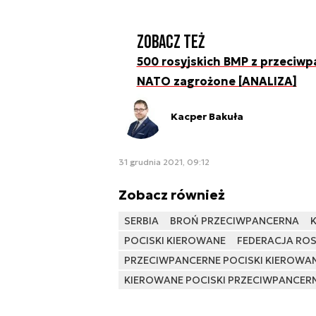
Zobacz też
500 rosyjskich BMP z przeciw
NATO zagrożone [ANALIZA]
Kacper Bakuła
31 grudnia 2021, 09:12
Zobacz również
SERBIA
BROŃ PRZECIWPANCERNA
K
POCISKI KIEROWANE
FEDERACJA RO
PRZECIWPANCERNE POCISKI KIEROWA
KIEROWANE POCISKI PRZECIWPANCER