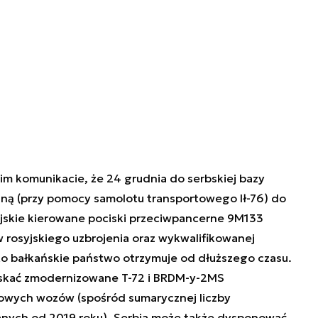
m komunikacie, że 24 grudnia do serbskiej bazy
rzną (przy pomocy samolotu transportowego Ił-76) do
jskie kierowane pociski przeciwpancerne 9M133
w rosyjskiego uzbrojenia oraz wykwalifikowanej
o bałkańskie państwo otrzymuje od dłuższego czasu.
yskać zmodernizowane T-72 i BRDM-y-2MS
k owych wozów (spośród sumarycznej liczby
anych od 2019 roku). Serbia może także dysponować