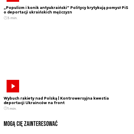
„Populizm i konik antyukraiński” Politycy krytykują pomysł PiS
o deportacji ukraińskich mężczyzn
3 min.
Wybuch rakiety nad Polską | Kontrowersyjna kwestia
deportacji Ukrainców na front
1 min.
Mogą Cię zainteresować