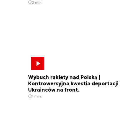
2 min.
Wybuch rakiety nad Polską |
Kontrowersyjna kwestia deportacji
Ukrainców na front.
1 min.