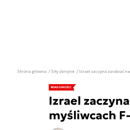
Strona główna
Siły zbrojne
Izrael zaczyna zarabiać n
WIADOMOŚCI
Izrael zaczyna
myśliwcach F