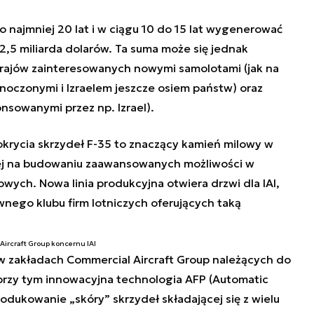
o najmniej 20 lat i w ciągu 10 do 15 lat wygenerować
,5 miliarda dolarów. Ta suma może się jednak
krajów zainteresowanych nowymi samolotami (jak na
noczonymi i Izraelem jeszcze osiem państw) oraz
nsowanymi przez np. Izrael).
 pokrycia skrzydeł F-35 to znaczący kamień milowy w
jącej na budowaniu zaawansowanych możliwości w
ych. Nowa linia produkcyjna otwiera drzwi dla IAI,
wnego klubu firm lotniczych oferujących taką
Aircraft Group koncernu IAI
w zakładach Commercial Aircraft Group należących do
przy tym innowacyjna technologia AFP (Automatic
odukowanie „skóry” skrzydeł składającej się z wielu