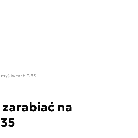
a myśliwcach F-35
 zarabiać na
-35