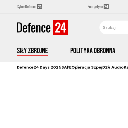
Siły zbrojne
Polityka obronna
Defence24 Days 2026
SAFE
Operacja Szpej
D24 Audio
K