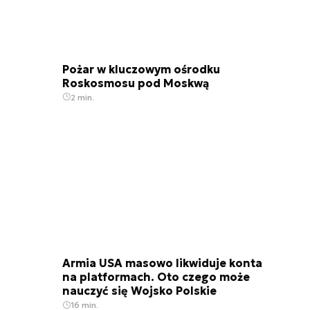
Pożar w kluczowym ośrodku
Roskosmosu pod Moskwą
2 min.
Armia USA masowo likwiduje konta
na platformach. Oto czego może
nauczyć się Wojsko Polskie
16 min.