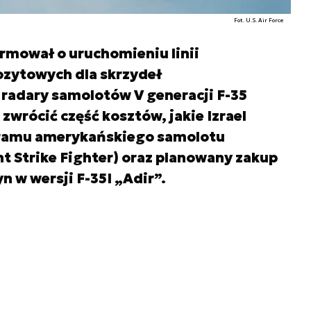
Fot. U.S. Air Force
ormował o uruchomieniu linii
zytowych dla skrzydeł
radary samolotów V generacji F-35
 zwrócić część kosztów, jakie Izrael
gramu amerykańskiego samolotu
t Strike Fighter) oraz planowany zakup
n w wersji F-35I „Adir”.