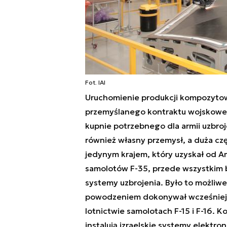
Fot. IAI
Uruchomienie produkcji kompozytowy
przemyślanego kontraktu wojskowego
kupnie potrzebnego dla armii uzbroj
również własny przemysł, a duża czę
jedynym krajem, który uzyskał od
samolotów F-35, przede wszystkim 
systemy uzbrojenia. Było to możliwe 
powodzeniem dokonywał wcześniej 
lotnictwie samolotach F-15 i F-16. K
instalują izraelskie systemy elektr