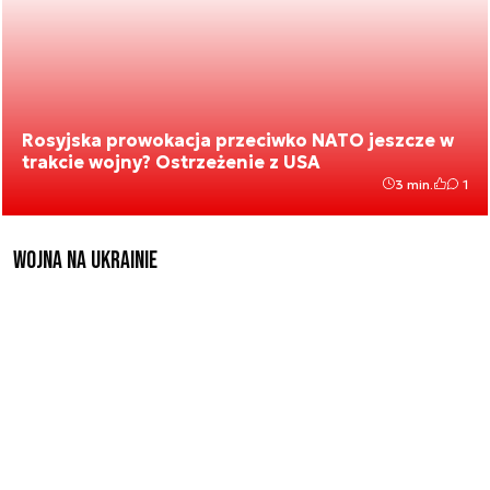
Rosyjska prowokacja przeciwko NATO jeszcze w
trakcie wojny? Ostrzeżenie z USA
3 min.
1
Wojna na Ukrainie