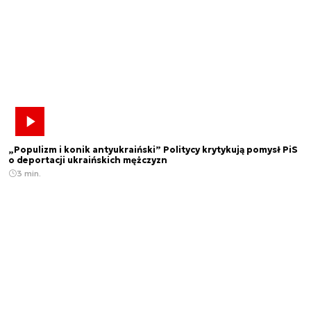
„Populizm i konik antyukraiński” Politycy krytykują pomysł PiS
o deportacji ukraińskich mężczyzn
3 min.