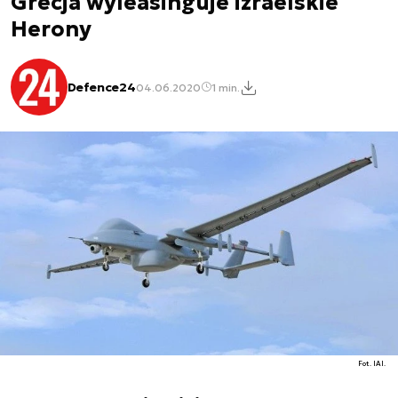
Grecja wyleasinguje izraelskie
Herony
Defence24
04.06.2020
1 min.
Fot. IAI.