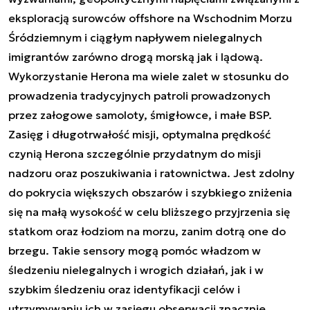
eksploracją surowców offshore na Wschodnim Morzu
Śródziemnym i ciągłym napływem nielegalnych
imigrantów zarówno drogą morską jak i lądową.
Wykorzystanie Herona ma wiele zalet w stosunku do
prowadzenia tradycyjnych patroli prowadzonych
przez załogowe samoloty, śmigłowce, i małe BSP.
Zasięg i długotrwałość misji, optymalna prędkość
czynią Herona szczególnie przydatnym do misji
nadzoru oraz poszukiwania i ratownictwa. Jest zdolny
do pokrycia większych obszarów i szybkiego zniżenia
się na małą wysokość w celu bliższego przyjrzenia się
statkom oraz łodziom na morzu, zanim dotrą one do
brzegu. Takie sensory mogą pomóc władzom w
śledzeniu nielegalnych i wrogich działań, jak i w
szybkim śledzeniu oraz identyfikacji celów i
utrzymywaniu ich w zasięgu obserwacji znacznie