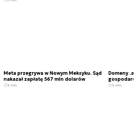
Meta przegrywa w Nowym Meksyku. Sąd
Domeny .ai
nakazał zapłatę 567 mln dolarów
gospodarek
3 min.
3 min.