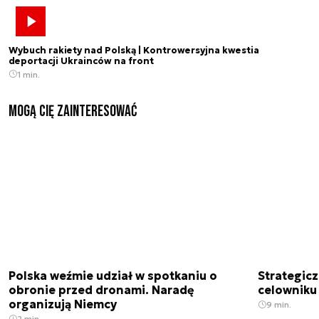
Wybuch rakiety nad Polską | Kontrowersyjna kwestia
deportacji Ukrainców na front
1 min.
Mogą Cię zainteresować
Polska weźmie udział w spotkaniu o
Strategic
obronie przed dronami. Naradę
celowniku 
organizują Niemcy
9 min.
2 min.