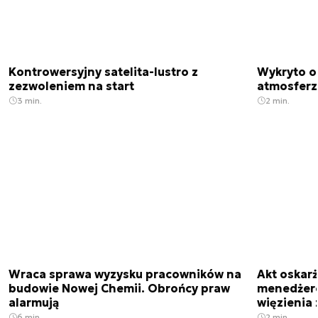
Kontrowersyjny satelita-lustro z
Wykryto o
zezwoleniem na start
atmosfer
3 min.
2 min.
Wraca sprawa wyzysku pracowników na
Akt oskar
budowie Nowej Chemii. Obrońcy praw
menedżero
alarmują
więzienia z
6 min.
2 min.