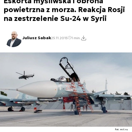
Eskorta myśliwska i obrona
powietrzna z morza. Reakcja Rosji
na zestrzelenie Su-24 w Syrii
Juliusz Sabak
25.11.2015
1 min.
Fot. mil.ru