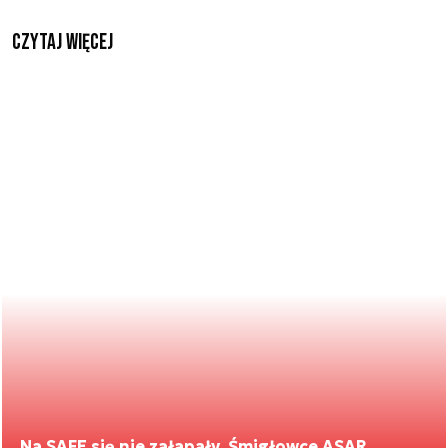
czytaj więcej
Na SAFE się nie załapały. Śmigłowce ASAR