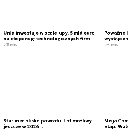
Unia inwestuje w scale-upy. 5 mld euro
Poważne l
na ekspansję technologicznych firm
wystąpien
3 min.
4 min.
Starliner blisko powrotu. Lot możliwy
Misja Come
jeszcze w 2026 r.
etap. Waż