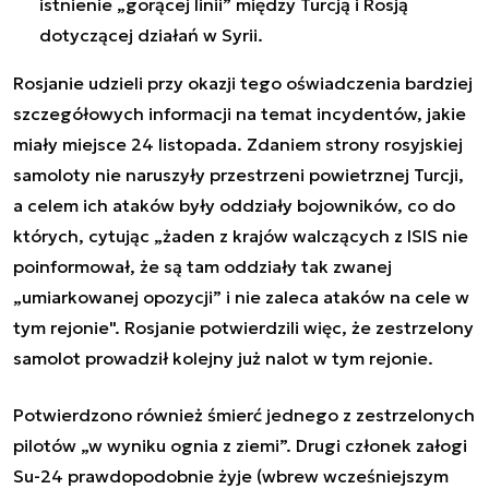
istnienie „gorącej linii” między Turcją i Rosją
dotyczącej działań w Syrii.
Rosjanie udzieli przy okazji tego oświadczenia bardziej
szczegółowych informacji na temat incydentów, jakie
miały miejsce 24 listopada. Zdaniem strony rosyjskiej
samoloty nie naruszyły przestrzeni powietrznej Turcji,
a celem ich ataków były oddziały bojowników, co do
których, cytując „żaden z krajów walczących z ISIS nie
poinformował, że są tam oddziały tak zwanej
„umiarkowanej opozycji” i nie zaleca ataków na cele w
tym rejonie". Rosjanie potwierdzili więc, że zestrzelony
samolot prowadził kolejny już nalot w tym rejonie.
Potwierdzono również śmierć jednego z zestrzelonych
pilotów „w wyniku ognia z ziemi”. Drugi członek załogi
Su-24 prawdopodobnie żyje (wbrew wcześniejszym