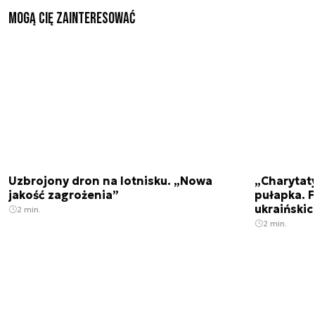
Mogą Cię zainteresować
Uzbrojony dron na lotnisku. „Nowa
„Charytat
jakość zagrożenia”
pułapka. 
ukraińskic
2 min.
2 min.