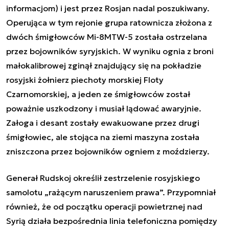
informacjom) i jest przez Rosjan nadal poszukiwany.
Operująca w tym rejonie grupa ratownicza złożona z
dwóch śmigłowców Mi-8MTW-5 została ostrzelana
przez bojowników syryjskich. W wyniku ognia z broni
małokalibrowej zginął znajdujący się na pokładzie
rosyjski żołnierz piechoty morskiej Floty
Czarnomorskiej, a jeden ze śmigłowców został
poważnie uszkodzony i musiał lądować awaryjnie.
Załoga i desant zostały ewakuowane przez drugi
śmigłowiec, ale stojąca na ziemi maszyna została
zniszczona przez bojowników ogniem z moździerzy.
Generał Rudskoj określił zestrzelenie rosyjskiego
samolotu „rażącym naruszeniem prawa”. Przypomniał
również, że od początku operacji powietrznej nad
Syrią działa bezpośrednia linia telefoniczna pomiędzy