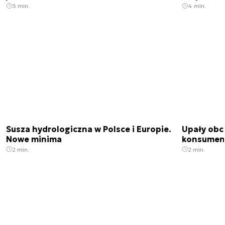
3 min.
4 min.
Susza hydrologiczna w Polsce i Europie.
Upały obci
Nowe minima
konsumenc
2 min.
2 min.