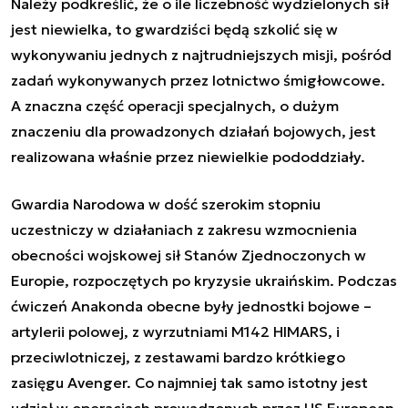
Należy podkreślić, że o ile liczebność wydzielonych sił
jest niewielka, to gwardziści będą szkolić się w
wykonywaniu jednych z najtrudniejszych misji, pośród
zadań wykonywanych przez lotnictwo śmigłowcowe.
A znaczna część operacji specjalnych, o dużym
znaczeniu dla prowadzonych działań bojowych, jest
realizowana właśnie przez niewielkie pododdziały.
Gwardia Narodowa w dość szerokim stopniu
uczestniczy w działaniach z zakresu wzmocnienia
obecności wojskowej sił Stanów Zjednoczonych w
Europie, rozpoczętych po kryzysie ukraińskim. Podczas
ćwiczeń Anakonda obecne były jednostki bojowe –
artylerii polowej, z wyrzutniami M142 HIMARS, i
przeciwlotniczej, z zestawami bardzo krótkiego
zasięgu Avenger. Co najmniej tak samo istotny jest
udział w operacjach prowadzonych przez US European