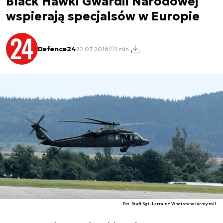
Black Hawki Gwardii Narodowej
wspierają specjalsów w Europie
Defence24
22.07.2016
1 min.
Fot. Staff Sgt. Larraine Whetstone/army.mil