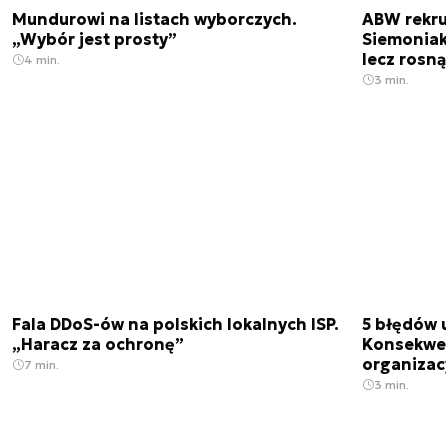
Mundurowi na listach wyborczych.
ABW rekrut
„Wybór jest prosty”
Siemoniak
lecz rosn
4 min.
3 min.
Fala DDoS-ów na polskich lokalnych ISP.
5 błędów u
„Haracz za ochronę”
Konsekwen
organizac
7 min.
3 min.