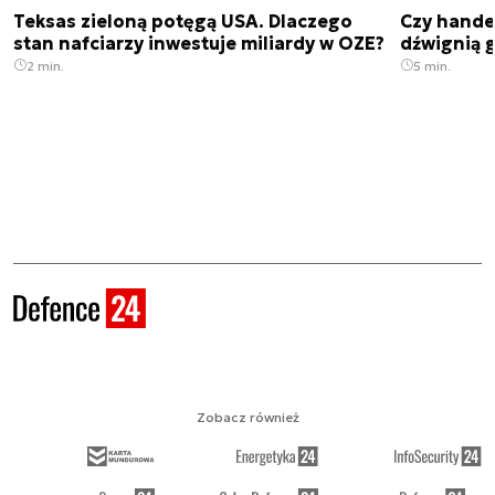
Teksas zieloną potęgą USA. Dlaczego
Czy hande
stan nafciarzy inwestuje miliardy w OZE?
dźwignią g
2 min.
5 min.
Zobacz również