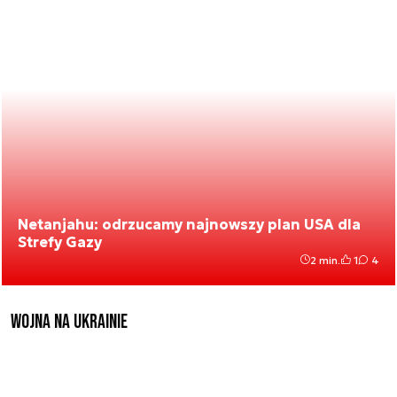
Netanjahu: odrzucamy najnowszy plan USA dla
Strefy Gazy
2 min.
1
4
Wojna na Ukrainie