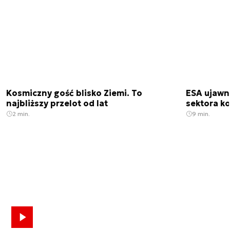
Kosmiczny gość blisko Ziemi. To
ESA ujawn
najbliższy przelot od lat
sektora k
2 min.
9 min.