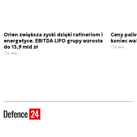
Orlen zwiększa zyski dzięki rafineriom i
Ceny paliw
energetyce. EBITDA LIFO grupy wzrosła
koniec wak
do 13,9 mld zł
3 min.
4 min.