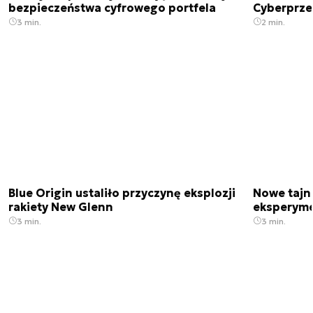
bezpieczeństwa cyfrowego portfela
Cyberprze
3 min.
2 min.
Blue Origin ustaliło przyczynę eksplozji
Nowe tajne
rakiety New Glenn
eksperyme
3 min.
3 min.