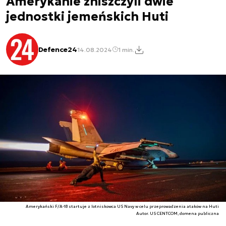
Amerykanie zniszczyli dwie
jednostki jemeńskich Huti
Defence24
14.08.2024
1 min.
Amerykański F/A-18 startuje z lotniskowca US Navy w celu przeprowadzenia ataków na Huti
Autor. US CENTCOM, domena publiczna