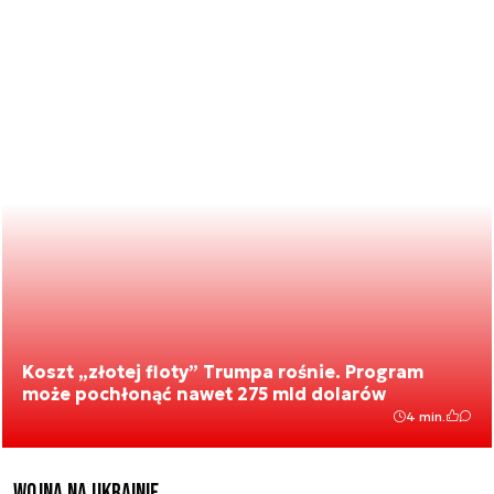
Koszt „złotej floty” Trumpa rośnie. Program
może pochłonąć nawet 275 mld dolarów
4 min.
Wojna na Ukrainie