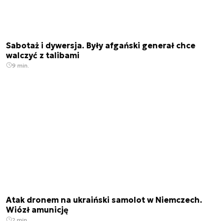
Sabotaż i dywersja. Były afgański generał chce
walczyć z talibami
9 min.
Atak dronem na ukraiński samolot w Niemczech.
Wiózł amunicję
2 min.