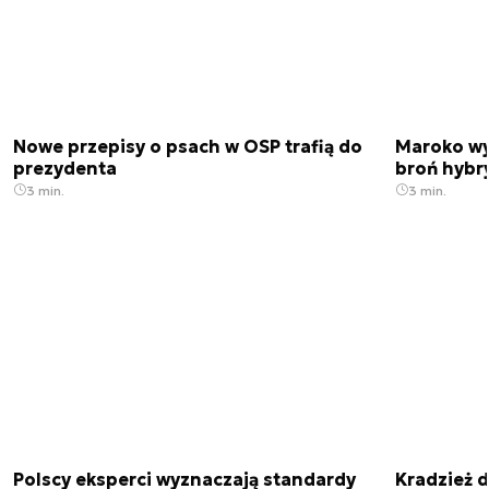
Nowe przepisy o psach w OSP trafią do
Maroko wy
prezydenta
broń hybr
3 min.
3 min.
Polscy eksperci wyznaczają standardy
Kradzież 