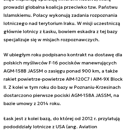
prowadzi globalna koalicja przeciwko tzw. Państwu
Islamskiemu. Polacy wykonują zadania rozpoznania
lotniczego nad terytorium Iraku. W misji uczestniczą
głównie lotnicy z Łasku, bowiem eskadra z tej bazy
specjalizuje się w misjach rozpoznawczych.
W ubiegłym roku podpisano kontrakt na dostawę dla
polskich myśliwców F-16 pocisków manewrujących
AGM-158B JASSM o zasięgu ponad 900 km, a także
rakiet powietrze-powietrze AIM-120C7 i AIM-9X Block
II. Z kolei w tym roku do bazy w Poznaniu-Krzesinach
dostarczono pierwsze pociski AGM-158A JASSM, na
bazie umowy z 2014 roku.
Łask jest z kolei bazą, do której od 2012 r. przylatują
pododdziały lotnicze z USA (ang. Aviation