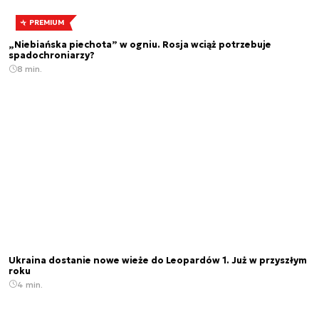
PREMIUM
„Niebiańska piechota” w ogniu. Rosja wciąż potrzebuje
spadochroniarzy?
8 min.
Ukraina dostanie nowe wieże do Leopardów 1. Już w przyszłym
roku
4 min.