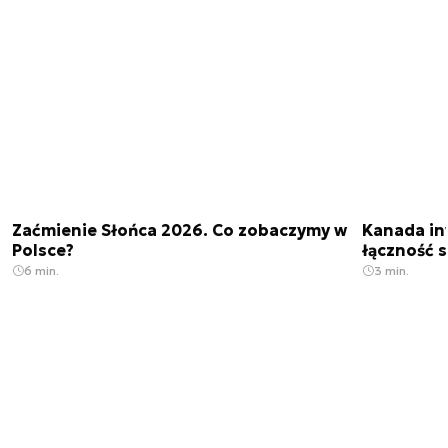
Zaćmienie Słońca 2026. Co zobaczymy w
Kanada in
Polsce?
łączność s
6 min.
3 min.