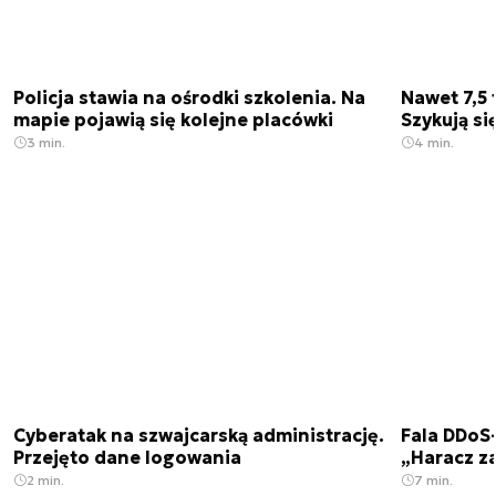
Policja stawia na ośrodki szkolenia. Na
Nawet 7,5 
mapie pojawią się kolejne placówki
Szykują si
3 min.
4 min.
Cyberatak na szwajcarską administrację.
Fala DDoS-
Przejęto dane logowania
„Haracz z
2 min.
7 min.