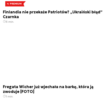
PREMIUM
Finlandia nie przekaże Patriotów? „Ukraiński błąd”
Czarnka
6 min.
Fregata Wicher już wjechała na barkę, która ją
zwoduje [FOTO]
1 min.