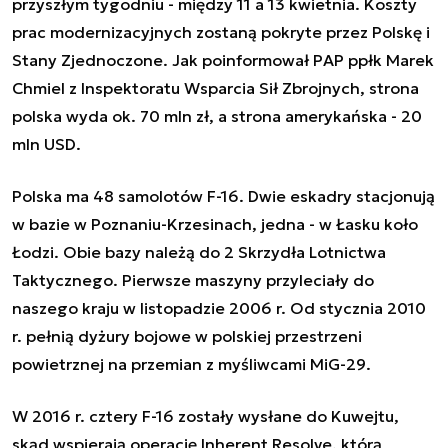
przyszłym tygodniu - między 11 a 13 kwietnia. Koszty
prac modernizacyjnych zostaną pokryte przez Polskę i
Stany Zjednoczone. Jak poinformował PAP ppłk Marek
Chmiel z Inspektoratu Wsparcia Sił Zbrojnych, strona
polska wyda ok. 70 mln zł, a strona amerykańska - 20
mln USD.
Polska ma 48 samolotów F-16. Dwie eskadry stacjonują
w bazie w Poznaniu-Krzesinach, jedna - w Łasku koło
Łodzi. Obie bazy należą do 2 Skrzydła Lotnictwa
Taktycznego. Pierwsze maszyny przyleciały do
naszego kraju w listopadzie 2006 r. Od stycznia 2010
r. pełnią dyżury bojowe w polskiej przestrzeni
powietrznej na przemian z myśliwcami MiG-29.
W 2016 r. cztery F-16 zostały wysłane do Kuwejtu,
skąd wspierają operację Inherent Resolve, którą