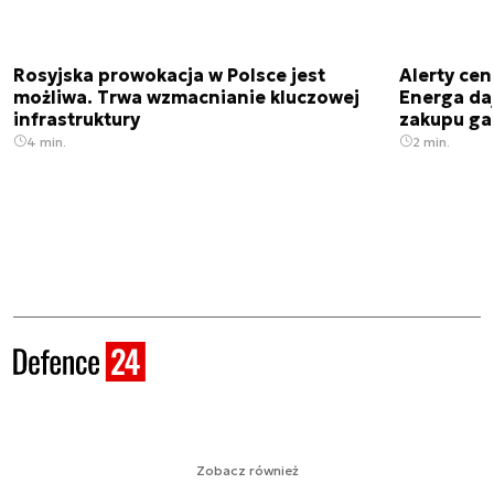
Rosyjska prowokacja w Polsce jest
Alerty cen
możliwa. Trwa wzmacnianie kluczowej
Energa da
infrastruktury
zakupu ga
4 min.
2 min.
Zobacz również