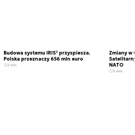
Budowa systemu IRIS² przyspiesza.
Zmiany w 
Polska przeznaczy 656 mln euro
Satelitar
NATO
2 min.
3 min.