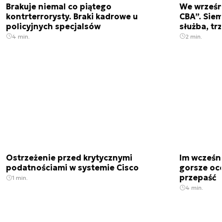
Brakuje niemal co piątego
We wrześn
kontrterrorysty. Braki kadrowe u
CBA”. Siem
policyjnych specjalsów
służba, tr
4 min.
2 min.
Ostrzeżenie przed krytycznymi
Im wcześni
podatnościami w systemie Cisco
gorsze oc
przepaść
1 min.
4 min.