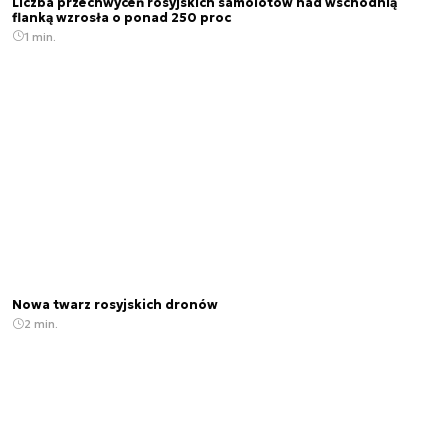
Liczba przechwyceń rosyjskich samolotów nad wschodnią
flanką wzrosła o ponad 250 proc
1 min.
Nowa twarz rosyjskich dronów
2 min.