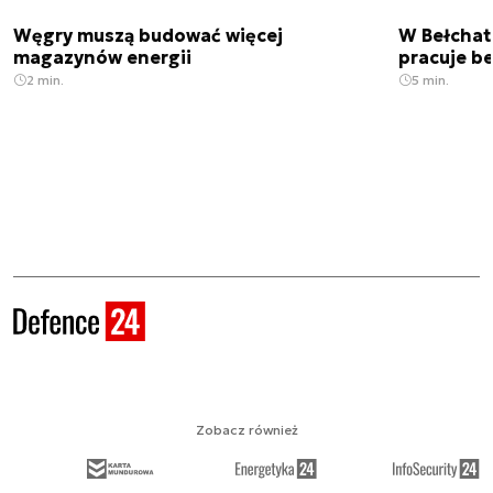
Węgry muszą budować więcej
W Bełchato
magazynów energii
pracuje b
2 min.
5 min.
Zobacz również