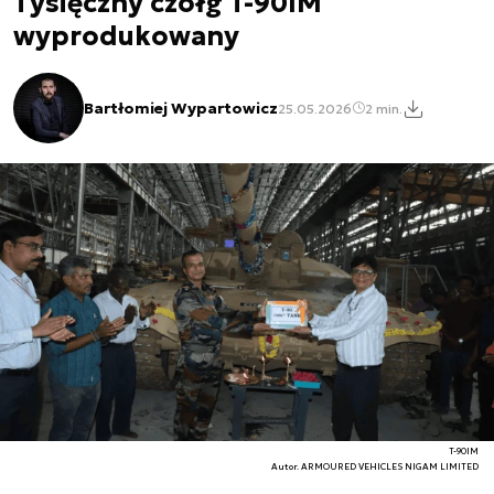
Tysięczny czołg T-90IM
wyprodukowany
Bartłomiej Wypartowicz
25.05.2026
2 min.
T-90IM
Autor. ARMOURED VEHICLES NIGAM LIMITED