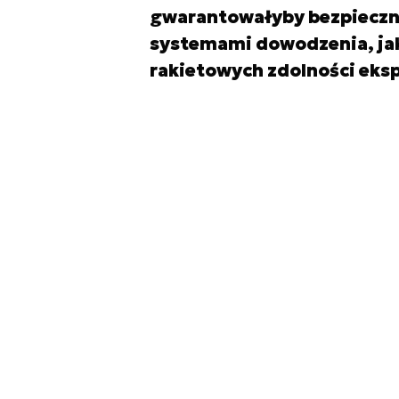
gwarantowałyby bezpieczną
systemami dowodzenia, jak 
rakietowych zdolności eks