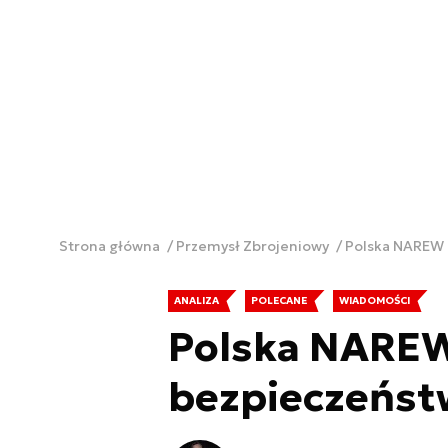
Strona główna
Przemysł Zbrojeniowy
Polska NAREW 
ANALIZA
POLECANE
WIADOMOŚCI
Polska NARE
bezpieczeńst