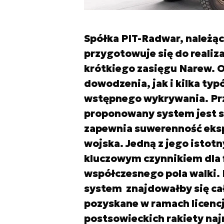
Spółka PIT-Radwar, należąc
przygotowuje się do realiz
krótkiego zasięgu Narew. 
dowodzenia, jak i kilka ty
wstępnego wykrywania. Prze
proponowany system jest s
zapewnia suwerenność eksp
wojska. Jedną z jego istot
kluczowym czynnikiem dla
współczesnego pola walki. 
system znajdowałby się cał
pozyskane w ramach licencj
postsowieckich rakiety na