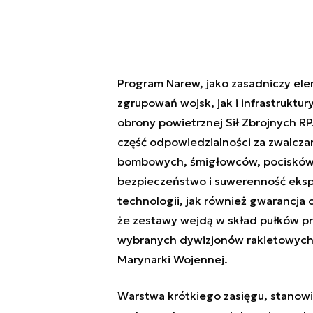
Program Narew, jako zasadniczy el
zgrupowań wojsk, jak i infrastruktu
obrony powietrznej Sił Zbrojnych R
część odpowiedzialności za zwalcza
bombowych, śmigłowców, pocisków m
bezpieczeństwo i suwerenność ekspl
technologii, jak również gwarancja ci
że zestawy wejdą w skład pułków prz
wybranych dywizjonów rakietowych 
Marynarki Wojennej.
Warstwa krótkiego zasięgu, stanow