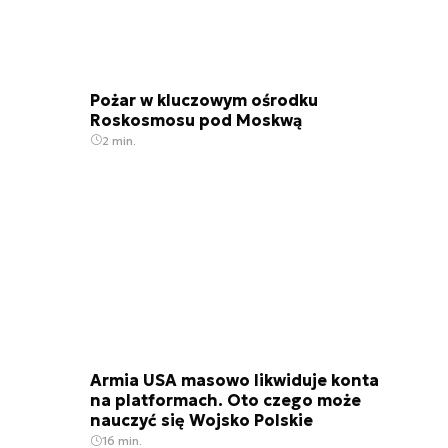
Pożar w kluczowym ośrodku
Roskosmosu pod Moskwą
2 min.
Armia USA masowo likwiduje konta
na platformach. Oto czego może
nauczyć się Wojsko Polskie
16 min.