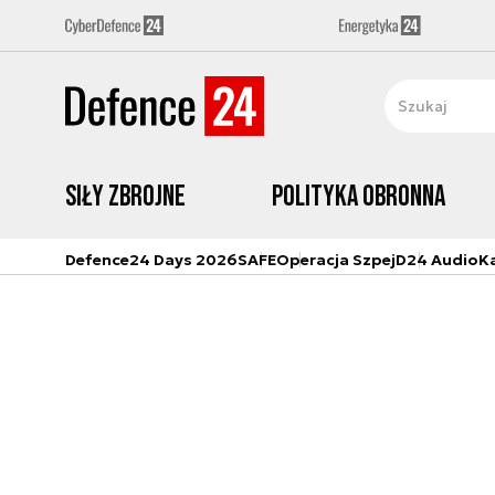
Siły zbrojne
Polityka obronna
Defence24 Days 2026
SAFE
Operacja Szpej
D24 Audio
K