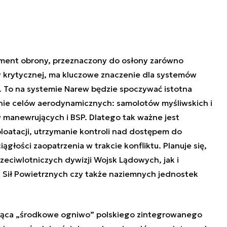
ement obrony, przeznaczony do osłony zarówno
ry krytycznej, ma kluczowe znaczenie dla systemów
P. To na systemie Narew będzie spoczywać istotna
nie celów aerodynamicznych: samolotów myśliwskich i
anewrujących i BSP. Dlatego tak ważne jest
oatacji, utrzymanie kontroli nad dostępem do
ągłości zaopatrzenia w trakcie konfliktu. Planuje się,
eciwlotniczych dywizji Wojsk Lądowych, jak i
Sił Powietrznych czy także naziemnych jednostek
iąca „środkowe ogniwo” polskiego zintegrowanego