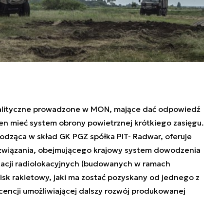
nalityczne prowadzone w MON, mające dać odpowiedź
ien mieć system obrony powietrznej krótkiego zasięgu.
odząca w skład GK PGZ spółka PIT- Radwar, oferuje
związania, obejmującego krajowy system dowodzenia
stacji radiolokacyjnych (budowanych w ramach
isk rakietowy, jaki ma zostać pozyskany od jednego z
cencji umożliwiającej dalszy rozwój produkowanej