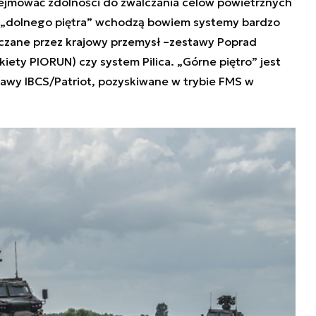
ejmować zdolności do zwalczania celów powietrznych
 „dolnego piętra” wchodzą bowiem systemy bardzo
arczane przez krajowy przemysł –zestawy Poprad
iety PIORUN) czy system Pilica. „Górne piętro” jest
awy IBCS/Patriot, pozyskiwane w trybie FMS w