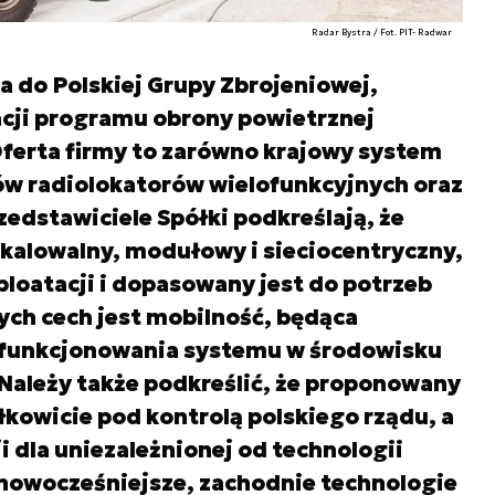
Radar Bystra / Fot. PIT- Radwar
a do Polskiej Grupy Zbrojeniowej,
acji programu obrony powietrznej
Oferta firmy to zarówno krajowy system
pów radiolokatorów wielofunkcyjnych oraz
dstawiciele Spółki podkreślają, że
kalowalny, modułowy i sieciocentryczny,
loatacji i dopasowany jest do potrzeb
nych cech jest mobilność, będąca
 funkcjonowania systemu w środowisku
Należy także podkreślić, że proponowany
kowicie pod kontrolą polskiego rządu, a
i dla uniezależnionej od technologii
jnowocześniejsze, zachodnie technologie