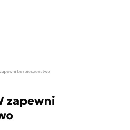
zapewni bezpieczeństwo
W zapewni
wo