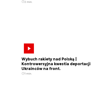
2 min.
Wybuch rakiety nad Polską |
Kontrowersyjna kwestia deportacji
Ukrainców na front.
1 min.