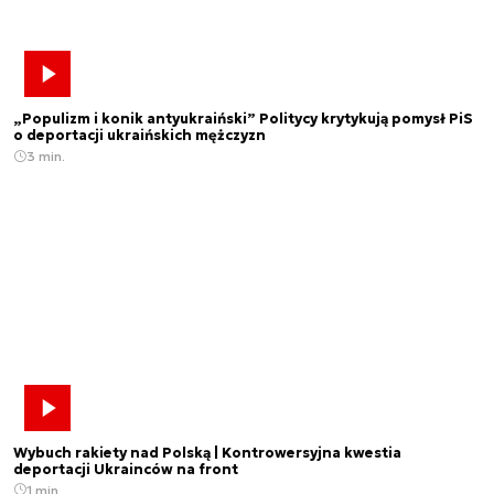
„Populizm i konik antyukraiński” Politycy krytykują pomysł PiS
o deportacji ukraińskich mężczyzn
3 min.
Wybuch rakiety nad Polską | Kontrowersyjna kwestia
deportacji Ukrainców na front
1 min.