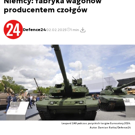
Niemcy: fabryka wagonów
producentem czołgów
Defence24
02.02.2025
1 min.
Leopard 2A8 podczas paryskich targów Eurosatory 2024.
Autor. Damian Ratka/Defence24