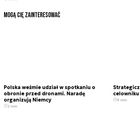
Mogą Cię zainteresować
Polska weźmie udział w spotkaniu o
Strategic
obronie przed dronami. Naradę
celowniku 
organizują Niemcy
9 min.
2 min.