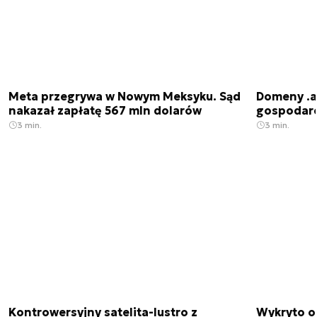
Meta przegrywa w Nowym Meksyku. Sąd
Domeny .ai
nakazał zapłatę 567 mln dolarów
gospodarek
3 min.
3 min.
Kontrowersyjny satelita-lustro z
Wykryto o