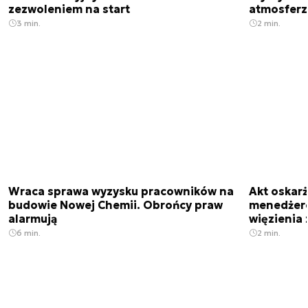
zezwoleniem na start
atmosfer
3 min.
2 min.
Wraca sprawa wyzysku pracowników na
Akt oskar
budowie Nowej Chemii. Obrońcy praw
menedżero
alarmują
więzienia z
6 min.
2 min.