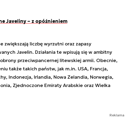
ne Javeliny – z opóźnieniem
e zwiększają liczbę wyrzutni oraz zapasy
nych Javelin. Działania te wpisują się w ambitny
brony przeciwpancernej litewskiej armii. Obecnie,
iu także takich państw, jak m.in. USA, Francja,
chy, Indonezja, Irlandia, Nowa Zelandia, Norwegia,
stonia, Zjednoczone Emiraty Arabskie oraz Wielka
Reklama