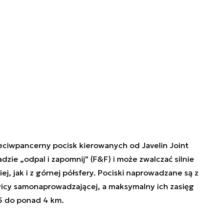
eciwpancerny pocisk kierowanych od Javelin Joint
zie „odpal i zapomnij" (F&F) i może zwalczać silnie
j, jak i z górnej półsfery. Pociski naprowadzane są z
icy samonaprowadzającej, a maksymalny ich zasięg
,5 do ponad 4 km.