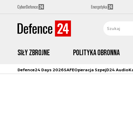
Siły zbrojne
Polityka obronna
Defence24 Days 2026
SAFE
Operacja Szpej
D24 Audio
K