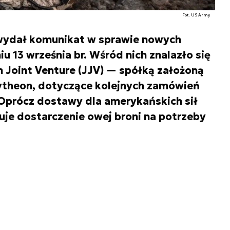
Fot. US Army
ydał komunikat w sprawie nowych
 13 września br. Wśród nich znalazło się
n Joint Venture (JJV) — spółką założoną
aytheon, dotyczące kolejnych zamówień
Oprócz dostawy dla amerykańskich sił
uje dostarczenie owej broni na potrzeby