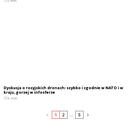
2 min.
Dyskusja o rosyjskich dronach: szybko i zgodnie w NATO i w
kraju, gorzej w infosferze
4 min.
1
2
...
5