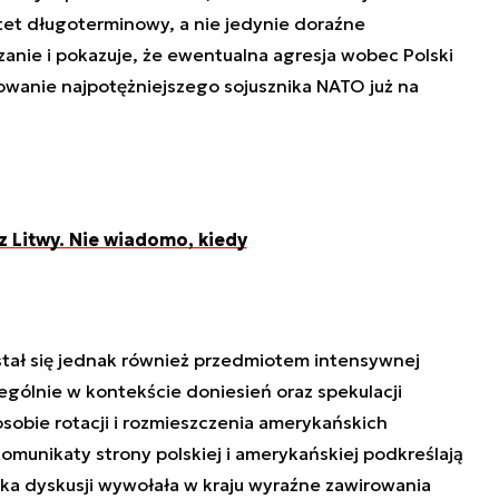
tet długoterminowy, a nie jedynie doraźne
anie i pokazuje, że ewentualna agresja wobec Polski
wanie najpotężniejszego sojusznika NATO już na
z Litwy. Nie wiadomo, kiedy
tał się jednak również przedmiotem intensywnej
zególnie w kontekście doniesień oraz spekulacji
obie rotacji i rozmieszczenia amerykańskich
komunikaty strony polskiej i amerykańskiej podkreślają
ka dyskusji wywołała w kraju wyraźne zawirowania