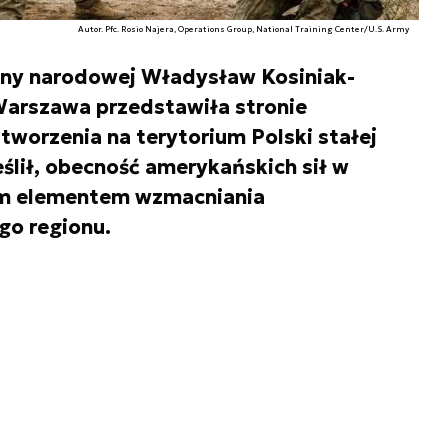
Autor. Pfc. Rosio Najera, Operations Group, National Training Center/U.S. Army
ony narodowej Władysław Kosiniak-
arszawa przedstawiła stronie
tworzenia na terytorium Polski stałej
ślił, obecność amerykańskich sił w
ym elementem wzmacniania
go regionu.