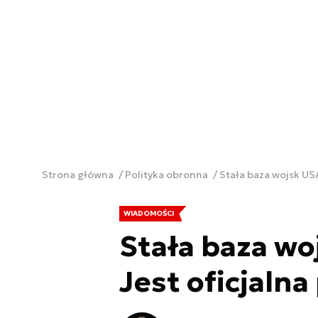
Strona główna
Polityka obronna
Stała baza wojsk USA
WIADOMOŚCI
Stała baza wo
Jest oficjalna