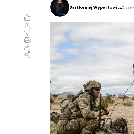
Bartłomiej Wypartowicz
3 czer
6
9