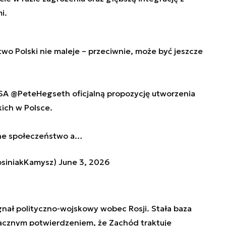
i.
 Polski nie maleje – przeciwnie, może być jeszcze
USA
@PeteHegseth
oficjalną propozycję utworzenia
ich w Polsce.
ilne społeczeństwo a…
osiniakKamysz)
June 3, 2026
gnał polityczno-wojskowy wobec Rosji. Stała baza
acznym potwierdzeniem, że Zachód traktuje