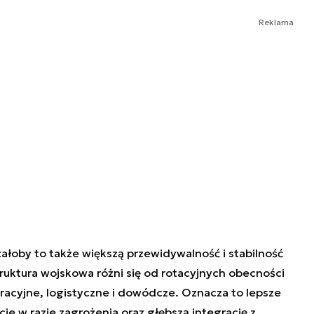
Reklama
łoby to także większą przewidywalność i stabilność
struktura wojskowa różni się od rotacyjnych obecności
racyjne, logistyczne i dowódcze. Oznacza to lepsze
e w razie zagrożenia oraz głębszą integrację z