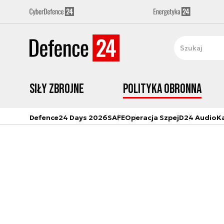
Siły zbrojne
Polityka obronna
Defence24 Days 2026
SAFE
Operacja Szpej
D24 Audio
K