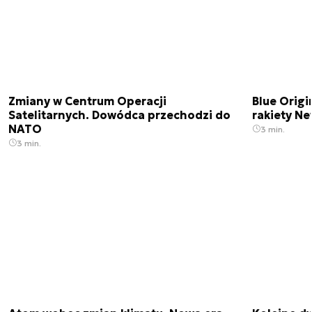
Zmiany w Centrum Operacji
Blue Origi
Satelitarnych. Dowódca przechodzi do
rakiety N
NATO
3 min.
3 min.