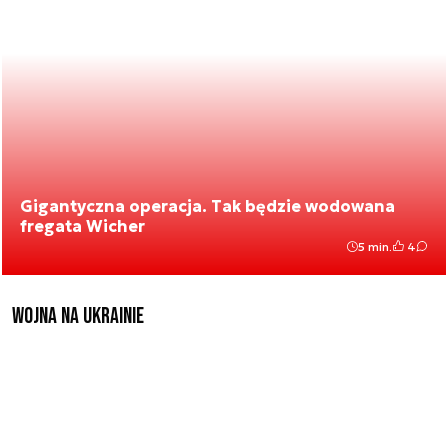
Gigantyczna operacja. Tak będzie wodowana
fregata Wicher
5 min.
4
Wojna na Ukrainie