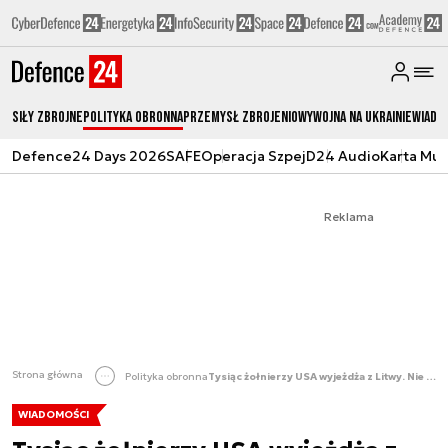
Siły zbrojne
Polityka obronna
Przemysł Zbrojeniowy
Wojna na Ukrainie
Wiado
Defence24 Days 2026
SAFE
Operacja Szpej
D24 Audio
Karta Mu
Reklama
Strona główna
Polityka obronna
Tysiąc żołnierzy USA wyjeżdża z Litwy. Nie wiadomo, kiedy przyjadą następcy
WIADOMOŚCI