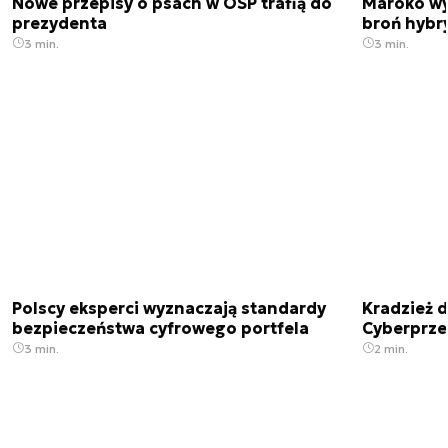
Nowe przepisy o psach w OSP trafią do
Maroko wy
prezydenta
broń hybr
3 min.
3 min.
Polscy eksperci wyznaczają standardy
Kradzież 
bezpieczeństwa cyfrowego portfela
Cyberprze
3 min.
2 min.