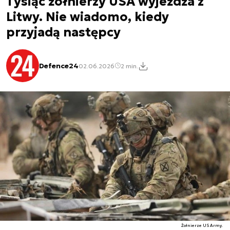
Tysiąc żołnierzy USA wyjeżdża z
Litwy. Nie wiadomo, kiedy
przyjadą następcy
Defence24
02.06.2026
2 min.
Żołnierze US Army.