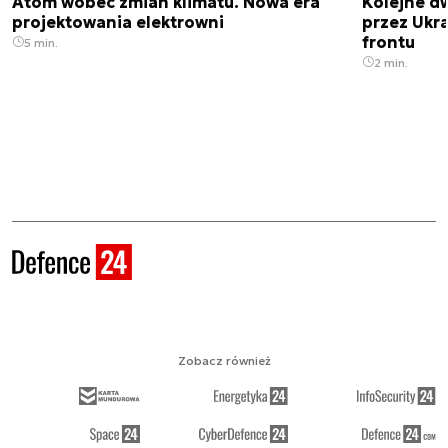
Atom wobec zmian klimatu. Nowa era
Kolejne d
projektowania elektrowni
przez Ukra
frontu
5 min.
2 min.
Zobacz również