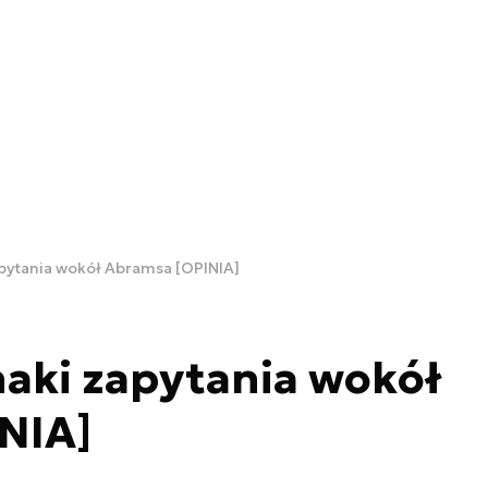
apytania wokół Abramsa [OPINIA]
naki zapytania wokół
NIA]