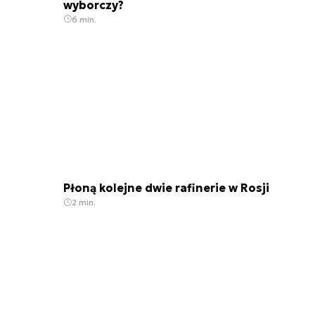
wyborczy?
6 min.
Płoną kolejne dwie rafinerie w Rosji
2 min.