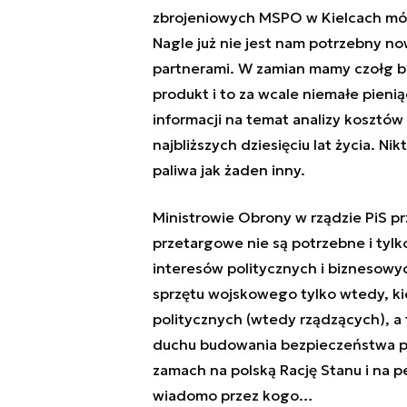
zbrojeniowych MSPO w Kielcach mów
Nagle już nie jest nam potrzebny no
partnerami. W zamian mamy czołg be
produkt i to za wcale niemałe pienią
informacji na temat analizy kosztów 
najbliższych dziesięciu lat życia. Nikt
paliwa jak żaden inny.
Ministrowie Obrony w rządzie PiS pr
przetargowe nie są potrzebne i tylk
interesów politycznych i biznesowyc
sprzętu wojskowego tylko wtedy, k
politycznych (wtedy rządzących), a 
duchu budowania bezpieczeństwa pa
zamach na polską Rację Stanu i na
wiadomo przez kogo…