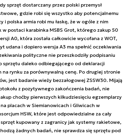
dy sprzęt dostarczany przez polski przemysł
stwowe, gdzie robi się wszystko aby potencjalnemu
y i polska armia robi mu łaskę, że w ogóle z nim
 w postaci karabinka MSBS Grot, którego zakup 50
ersji A0, która została całkowicie wycofana z WOT,
yt udana i dopiero wersja A3 ma spełnić oczekiwania
kiwania polityczne nie przeszkodziły podpisaniu
 sprzętu daleko odbiegającego od deklaracji
na rynku za porównywalną cenę. Po drugiej stronie
tów, jest badanie wieży bezzałogowej ZSSW30. Mijają
 protokołu z pozytywnego zakończenia badań, nie
akup choćby pierwszych kilkudziesięciu egzemplarzy
ą na placach w Siemianowicach i Gliwicach w
nsorcjum HSW, które jest odpowiedzialne za cały
 sprzęt kupowany z zagranicy jak systemy rakietowe,
echodzą żadnych badań, nie sprawdza się sprzętu pod