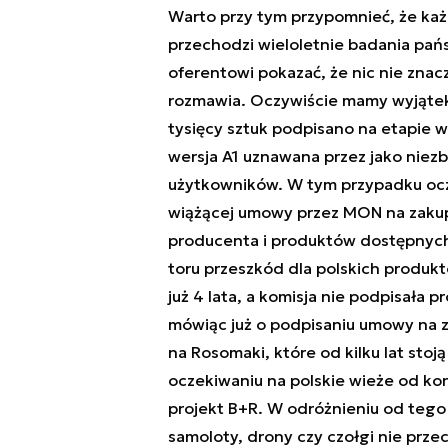
Warto przy tym przypomnieć, że każ
przechodzi wieloletnie badania pań
oferentowi pokazać, że nic nie znacz
rozmawia. Oczywiście mamy wyjątek
tysięcy sztuk podpisano na etapie w
wersja A1 uznawana przez jako niezb
użytkowników. W tym przypadku ocze
wiążącej umowy przez MON na zakup
producenta i produktów dostępnych 
toru przeszkód dla polskich produk
już 4 lata, a komisja nie podpisała
mówiąc już o podpisaniu umowy na z
na Rosomaki, które od kilku lat stoj
oczekiwaniu na polskie wieże od ko
projekt B+R. W odróżnieniu od tego
samoloty, drony czy czołgi nie prz