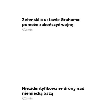
Zełenski o ustawie Grahama:
pomoże zakończyć wojnę
2 min.
Niezidentyfikowane drony nad
niemiecką bazą
2 min.