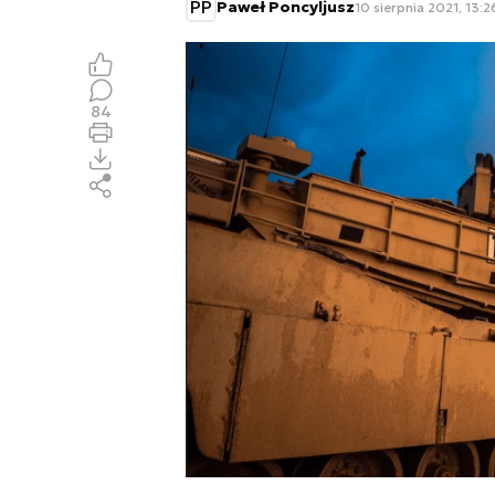
PP
Paweł Poncyljusz
10 sierpnia 2021, 13:2
84