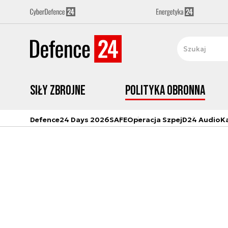
Siły zbrojne
Polityka obronna
Defence24 Days 2026
SAFE
Operacja Szpej
D24 Audio
K