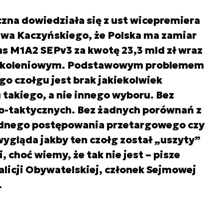
liczna dowiedziała się z ust wicepremiera
awa Kaczyńskiego, że Polska ma zamiar
s M1A2 SEPv3 za kwotę 23,3 mld zł wraz
 szkoleniowym. Podstawowym problemem
o czołgu jest brak jakiekolwiek
 takiego, a nie innego wyboru. Bez
o-taktycznych. Bez żadnych porównań z
adnego postępowania przetargowego czy
wygląda jakby ten czołg został „uszyty”
, choć wiemy, że tak nie jest – pisze
alicji Obywatelskiej, członek Sejmowej
.