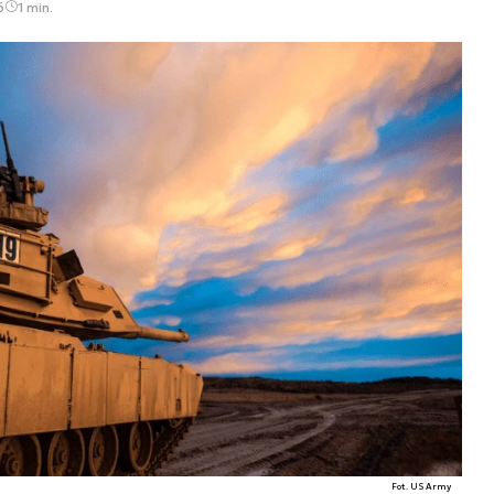
6
1 min.
Fot. US Army