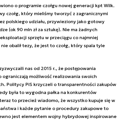
iono o programie czołgu nowej generacji kpt Wilk.
wy czołg, który mieliśmy tworzyć z zagranicznymi
z polskiego udziału, przywieziony jako gotowy
dze (ok 90 mln zł za sztukę). Nie ma żadnych
eksploatacji sprzętu w przeciągu co najmniej
 nie obalił tezy, że jest to czołg, który spala tyle
zyzwyczaili nas od 2015 r., że postępowania
o ograniczają możliwość realizowania swoich
h. Politycy PiS krzyczeli o transparentności zakupów
iedy była to wygodna pałka na konkurentów
teraz to przecież wiadomo, że wszystko kupuje się w
ństwa i każde pytanie o procedury zakupowe to
 pewno jest elementem wojny hybrydowej inspirowane