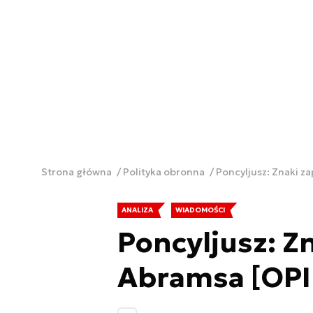
Strona główna
Polityka obronna
Poncyljusz: Znaki z
ANALIZA
WIADOMOŚCI
Poncyljusz: Z
Abramsa [OPI