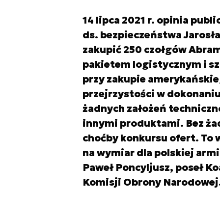
14 lipca 2021 r. opinia pub
ds. bezpieczeństwa Jarosł
zakupić 250 czołgów Abram
pakietem logistycznym i
przy zakupie amerykańskieg
przejrzystości w dokonaniu
żadnych założeń techniczn
innymi produktami. Bez ż
choćby konkursu ofert. To 
na wymiar dla polskiej armii
Paweł Poncyljusz, poseł Ko
Komisji Obrony Narodowej