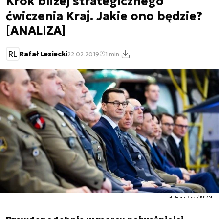
Krok bliżej strategicznego
ćwiczenia Kraj. Jakie ono będzie?
[ANALIZA]
RL
Rafał Lesiecki
22.02.2019
1 min.
Fot. Adam Guz / KPRM