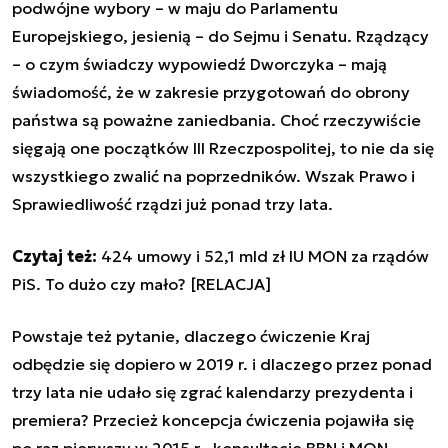
podwójne wybory – w maju do Parlamentu
Europejskiego, jesienią – do Sejmu i Senatu. Rządzący
– o czym świadczy wypowiedź Dworczyka – mają
świadomość, że w zakresie przygotowań do obrony
państwa są poważne zaniedbania. Choć rzeczywiście
sięgają one początków III Rzeczpospolitej, to nie da się
wszystkiego zwalić na poprzedników. Wszak Prawo i
Sprawiedliwość rządzi już ponad trzy lata.
Czytaj też:
424 umowy i 52,1 mld zł IU MON za rządów
PiS. To dużo czy mało? [RELACJA]
Powstaje też pytanie, dlaczego ćwiczenie Kraj
odbędzie się dopiero w 2019 r. i dlaczego przez ponad
trzy lata nie udało się zgrać kalendarzy prezydenta i
premiera? Przecież koncepcja ćwiczenia pojawiła się
po raz pierwszy w 2015 r., konsultacje BBN i MON