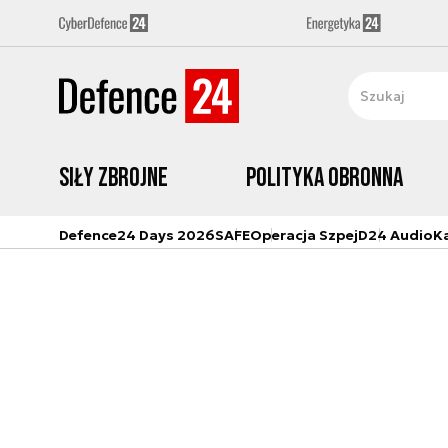
Siły zbrojne
Polityka obronna
Defence24 Days 2026
SAFE
Operacja Szpej
D24 Audio
K