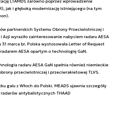
alizację LTAMDS zarówno poprzez wprowadzenie
, jak i głęboką modernizację istniejącego (na tym
eon).
jów partnerskich Systemu Obrony Przeciwlotniczej i
 i Azji wyraziło zainteresowanie nabyciem radaru AESA
 31 marca br. Polska wystosowała Letter of Request
z radarem AESA opartym o technologię GaN.
hnologia radaru AESA GaN spełnia również niemieckie
brony przeciwlotniczej i przeciwrakietowej TLVS.
otku galu z Włoch do Polski. MEADS ujawnia szczegóły
g radarów antybalistycznych THAAD