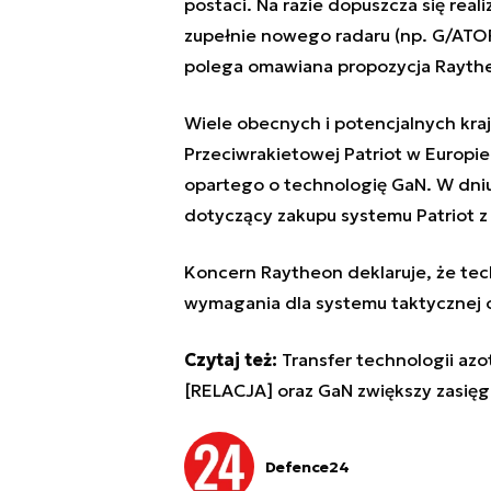
postaci. Na razie dopuszcza się re
zupełnie nowego radaru (np. G/ATOR)
polega omawiana propozycja Rayth
Wiele obecnych i potencjalnych kra
Przeciwrakietowej Patriot w Europie
opartego o technologię GaN.
W dniu
dotyczący zakupu systemu Patriot 
Koncern Raytheon deklaruje, że tec
wymagania dla systemu taktycznej o
Czytaj też:
Transfer technologii az
[RELACJA]
oraz
GaN zwiększy zasię
Defence24