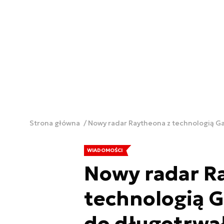
Strona główna
Nowy radar Raytheona z technologią Ga
WIADOMOŚCI
Nowy radar R
technologią 
do długotrwał