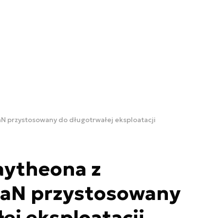
N przystosowany do długotrwałej eksploatacji
aytheona z
GaN przystosowany
ej eksploatacji