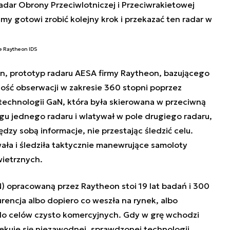
adar Obrony Przeciwlotniczej i Przeciwrakietowej
y gotowi zrobić kolejny krok i przekazać ten radar w
e Raytheon IDS
, prototyp radaru AESA firmy Raytheon, bazującego
ość obserwacji w zakresie 360 stopni poprzez
echnologii GaN, która była skierowana w przeciwną
ęgu jednego radaru i wlatywał w pole drugiego radaru,
dzy sobą informacje, nie przestając śledzić celu.
ła i śledziła taktycznie manewrujące samoloty
wietrznych.
N) opracowaną przez Raytheon stoi 19 lat badań i 300
rencja albo dopiero co weszła na rynek, albo
do celów czysto komercyjnych. Gdy w grę wchodzi
kuje się niezawodnej, sprawdzonej technologii