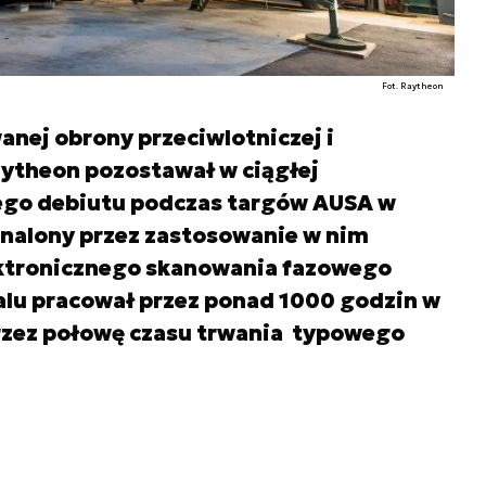
Fot. Raytheon
nej obrony przeciwlotniczej i
aytheon pozostawał w ciągłej
jego debiutu podczas targów AUSA w
onalony przez zastosowanie w nim
ektronicznego skanowania fazowego
alu pracował przez ponad 1000 godzin w
przez połowę czasu trwania typowego