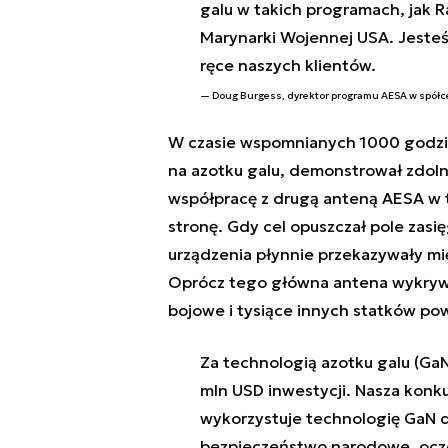
galu w takich programach, jak R
Marynarki Wojennej USA. Jesteśm
ręce naszych klientów.
Doug Burgess, dyrektor programu AESA w spółc
W czasie wspomnianych 1000 godzin
na azotku galu, demonstrował zdoln
współpracę z drugą anteną AESA w t
stronę. Gdy cel opuszczał pole zasi
urządzenia płynnie przekazywały mię
Oprócz tego główna antena wykrywa
bojowe i tysiące innych statków po
Za technologią azotku galu (Ga
mln USD inwestycji. Nasza konku
wykorzystuje technologię GaN 
bezpieczeństwo narodowe, ocze