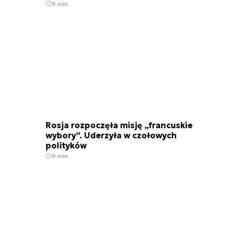
9 min.
Rosja rozpoczęła misję „francuskie
wybory”. Uderzyła w czołowych
polityków
9 min.