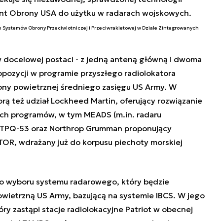
nt Obrony USA do użytku w radarach wojskowych.
 Systemów Obrony Przeciwlotniczej i Przeciwrakietowej w Dziale Zintegrowanych
docelowej postaci - z jedną anteną główną i dwoma
opozycji w programie przyszłego radiolokatora
ony powietrznej średniego zasięgu US Army. W
rą też udział Lockheed Martin, oferujący rozwiązanie
ych programów, w tym MEADS (m.in. radaru
 TPQ-53 oraz Northrop Grumman proponujący
TOR, wdrażany już do korpusu piechoty morskiej
 wyboru systemu radarowego, który będzie
wietrzną US Army, bazującą na systemie IBCS. W jego
óry zastąpi stacje radiolokacyjne Patriot w obecnej