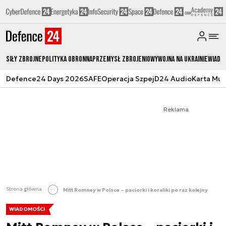
Siły zbrojne
Polityka obronna
Przemysł Zbrojeniowy
Wojna na Ukrainie
Wiado
Defence24 Days 2026
SAFE
Operacja Szpej
D24 Audio
Karta Mu
Reklama
Strona główna
Mitt Romney w Polsce – paciorki i koraliki po raz kolejny
WIADOMOŚCI