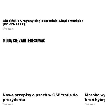
Ukraińskie Uragany ciągle strzelają. Skąd amunicja?
[KOMENTARZ]
3 min.
Mogą Cię zainteresować
Nowe przepisy o psach w OSP trafią do
Maroko wy
prezydenta
broń hybr
3 min.
3 min.