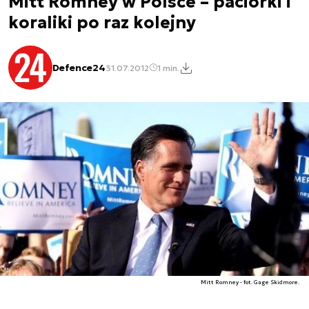
Mitt Romney w Polsce – paciorki i
koraliki po raz kolejny
Defence24
31.07.2012
1 min.
Mitt Romney - fot. Gage Skidmore.