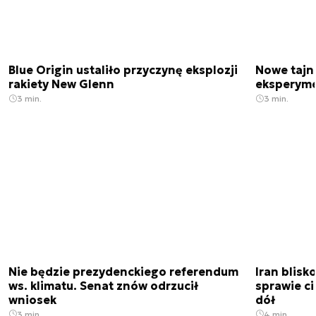
Blue Origin ustaliło przyczynę eksplozji
Nowe tajne
rakiety New Glenn
eksperyme
3 min.
3 min.
Nie będzie prezydenckiego referendum
Iran blis
ws. klimatu. Senat znów odrzucił
sprawie c
wniosek
dół
3 min.
4 min.