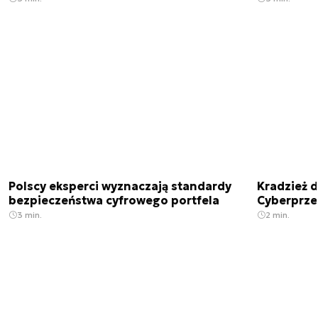
Polscy eksperci wyznaczają standardy
Kradzież 
bezpieczeństwa cyfrowego portfela
Cyberprze
3 min.
2 min.