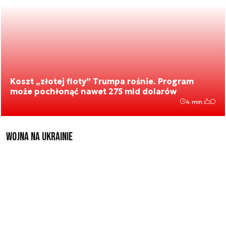
Koszt „złotej floty” Trumpa rośnie. Program
może pochłonąć nawet 275 mld dolarów
4 min.
Wojna na Ukrainie