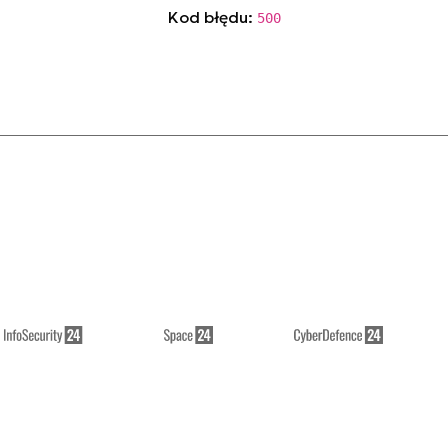
Kod błędu:
500
// see details in console