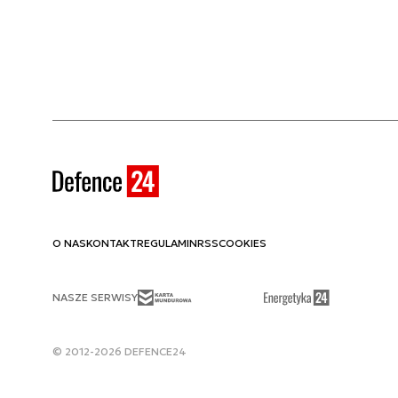
Error: [SiteService]: Missing sites dictionary. 
O NAS
KONTAKT
REGULAMIN
RSS
COOKIES
NASZE SERWISY
© 2012-2026 DEFENCE24