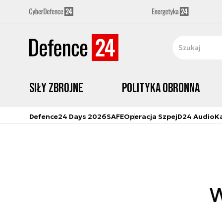
Siły zbrojne
Polityka obronna
Defence24 Days 2026
SAFE
Operacja Szpej
D24 Audio
K
W