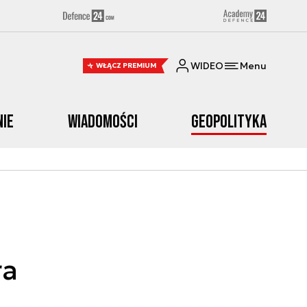
WIDEO
Menu
WŁĄCZ PREMIUM
nie
Wiadomości
Geopolityka
ra