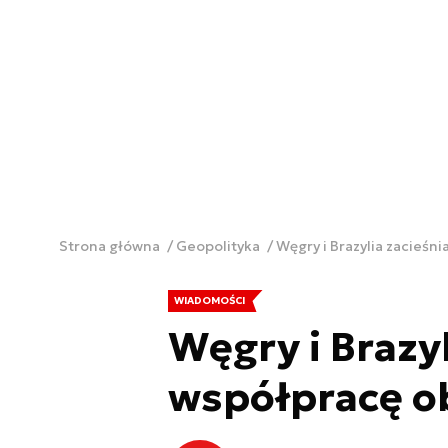
Strona główna
Geopolityka
Węgry i Brazylia zacieśn
WIADOMOŚCI
Węgry i Brazyl
współpracę o