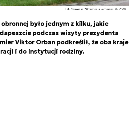
Fot. Neuwieser/Wikimedia Commons, CC BY 2.0
bronnej było jednym z kilku, jakie
dapeszcie podczas wizyty prezydenta
emier Viktor Orban podkreślił, że oba kraje
acji i do instytucji rodziny.