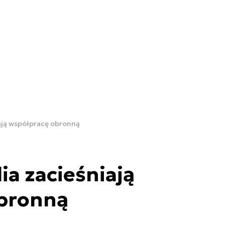
iają współpracę obronną
ia zacieśniają
bronną