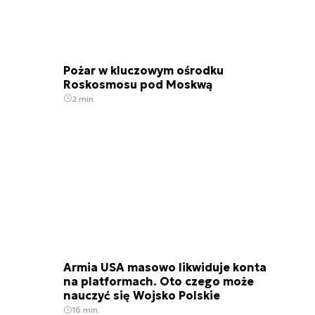
Pożar w kluczowym ośrodku
Roskosmosu pod Moskwą
2 min.
Armia USA masowo likwiduje konta
na platformach. Oto czego może
nauczyć się Wojsko Polskie
16 min.