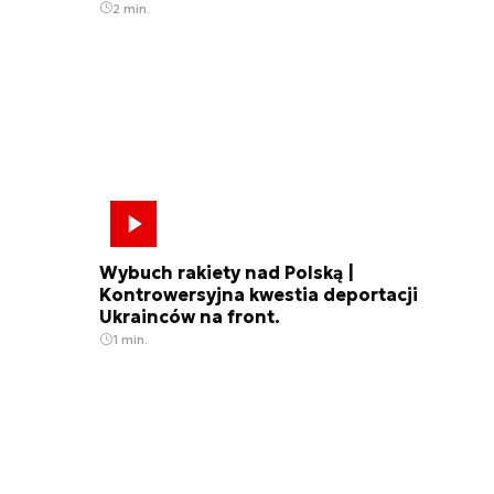
2 min.
Wybuch rakiety nad Polską |
Kontrowersyjna kwestia deportacji
Ukrainców na front.
1 min.