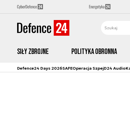
Siły zbrojne
Polityka obronna
Defence24 Days 2026
SAFE
Operacja Szpej
D24 Audio
K