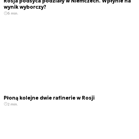
Rosja podsyca podziały w Niemczech. Wpłynie na
wynik wyborczy?
6 min.
Płoną kolejne dwie rafinerie w Rosji
2 min.