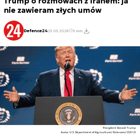
Trump o rozmowach z Iranem: ja
nie zawieram złych umów
Defence24
25.05.2026
3 min.
Prezydent Donald Trump
Autor. U.S. Department of Agriculture/ flickr.com/ CC0 1.0