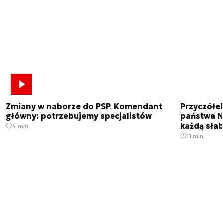
Zmiany w naborze do PSP. Komendant
Przyczółe
główny: potrzebujemy specjalistów
państwa N
każdą sła
4 min.
11 min.