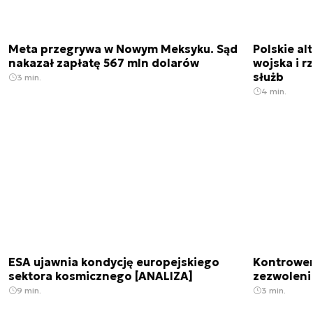
Meta przegrywa w Nowym Meksyku. Sąd
Polskie a
nakazał zapłatę 567 mln dolarów
wojska i r
służb
3 min.
4 min.
ESA ujawnia kondycję europejskiego
Kontrowers
sektora kosmicznego [ANALIZA]
zezwoleni
9 min.
3 min.