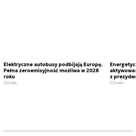
Elektryczne autobusy podbijają Europę.
Energetyc
Pełna zeroemisyjność możliwa w 2028
aktywowany
roku
z prezyde
5 min.
3 min.