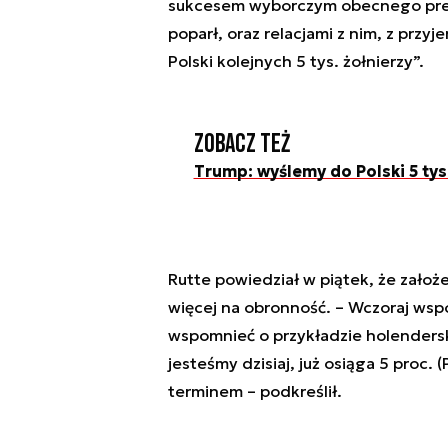
sukcesem wyborczym obecnego prez
poparł, oraz relacjami z nim, z prz
Polski kolejnych 5 tys. żołnierzy”.
Zobacz też
Trump: wyślemy do Polski 5 ty
Rutte powiedział w piątek, że założ
więcej na obronność. – Wczoraj wsp
wspomnieć o przykładzie holenderski
jesteśmy dzisiaj, już osiąga 5 proc. 
terminem – podkreślił.