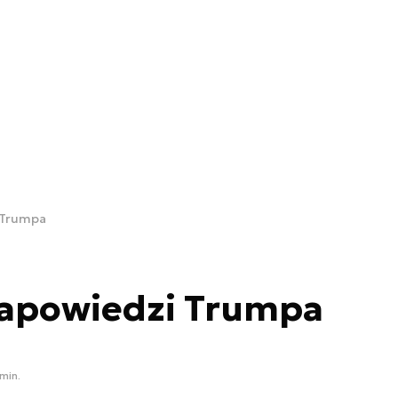
 Trumpa
zapowiedzi Trumpa
min.