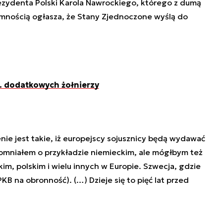
ydenta Polski Karola Nawrockiego, którego z dumą
yjemnością ogłasza, że Stany Zjednoczone wyślą do
s. dodatkowych żołnierzy
enie jest takie, iż europejscy sojusznicy będą wydawać
omniałem o przykładzie niemieckim, ale mógłbym też
m, polskim i wielu innych w Europie. Szwecja, gdzie
(PKB na obronność). (…) Dzieje się to pięć lat przed