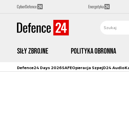
Siły zbrojne
Polityka obronna
Defence24 Days 2026
SAFE
Operacja Szpej
D24 Audio
K