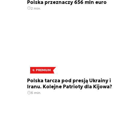
Polska przeznaczy 656 mln euro
2 min.
PREMIUM
Polska tarcza pod presją Ukrainy i
Iranu. Kolejne Patrioty dla Kijowa?
6 min.