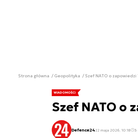
Strona główna
Geopolityka
Szef NATO o zapowiedzi
WIADOMOŚCI
Szef NATO o 
Defence24
22 maja 2026, 10:18
3 