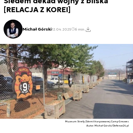
Siedem dekad wojny z bliska
[RELACJA Z KOREI]
Michał Górski
12.04.2025
6 min.
Muzeum Strefy Zdemilitaryzowanej Camp Greaves
Autor. Michał Górski/Defence24.pl