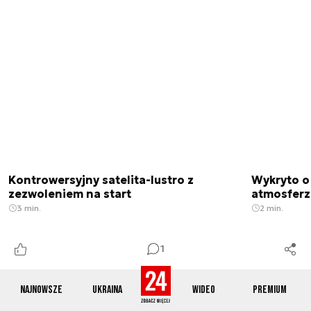
Kontrowersyjny satelita-lustro z
Wykryto o
zezwoleniem na start
atmosfer
3 min.
2 min.
1
Najnowsze
Ukraina
Wideo
Premium