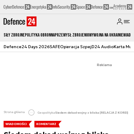
Siły zbrojne
Polityka obronna
Przemysł Zbrojeniowy
Wojna na Ukrainie
Wiado
Defence24 Days 2026
SAFE
Operacja Szpej
D24 Audio
Karta Mu
Reklama
Strona główna
Geopolityka
Siedem dekad wojny z bliska [RELACJA Z KOREI]
WIADOMOŚCI
KOMENTARZ