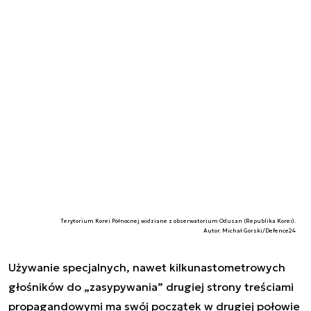
Terytorium Korei Północnej widziane z obserwatorium Odusan (Republika Korei).
Autor. Michał Górski/Defence24
Używanie specjalnych, nawet kilkunastometrowych
głośników do „zasypywania” drugiej strony treściami
propagandowymi ma swój początek w drugiej połowie