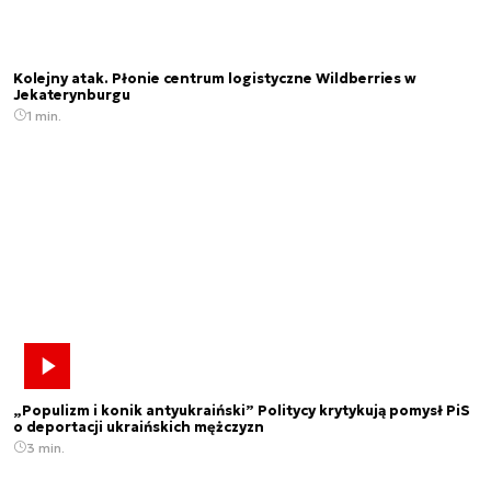
Kolejny atak. Płonie centrum logistyczne Wildberries w
Jekaterynburgu
1 min.
„Populizm i konik antyukraiński” Politycy krytykują pomysł PiS
o deportacji ukraińskich mężczyzn
3 min.