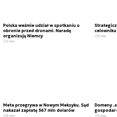
Polska weźmie udział w spotkaniu o
Strategic
obronie przed dronami. Naradę
celowniku 
organizują Niemcy
9 min.
2 min.
Meta przegrywa w Nowym Meksyku. Sąd
Domeny .ai
nakazał zapłatę 567 mln dolarów
gospodarek
3 min.
3 min.