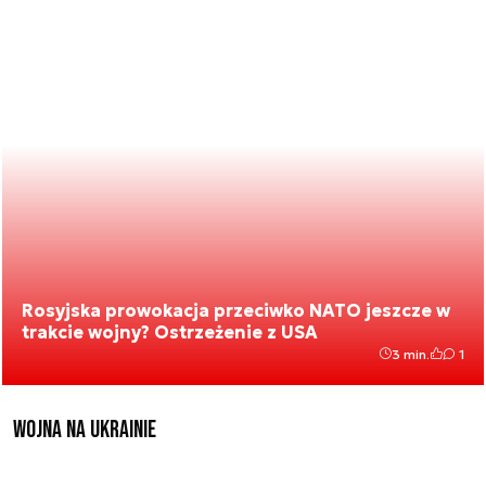
Rosyjska prowokacja przeciwko NATO jeszcze w
trakcie wojny? Ostrzeżenie z USA
3 min.
1
Wojna na Ukrainie