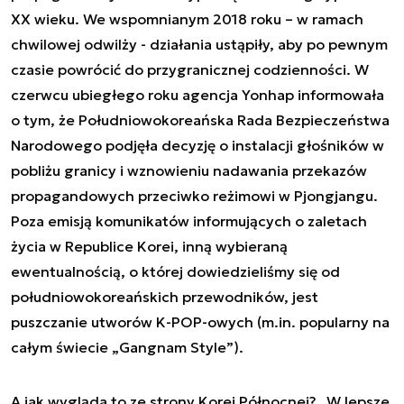
XX wieku. We wspomnianym 2018 roku – w ramach
chwilowej odwilży - działania ustąpiły, aby po pewnym
czasie powrócić do przygranicznej codzienności. W
czerwcu ubiegłego roku agencja Yonhap informowała
o tym, że Południowokoreańska Rada Bezpieczeństwa
Narodowego podjęła decyzję o instalacji głośników w
pobliżu granicy i wznowieniu nadawania przekazów
propagandowych przeciwko reżimowi w Pjongjangu.
Poza emisją komunikatów informujących o zaletach
życia w Republice Korei, inną wybieraną
ewentualnością, o której dowiedzieliśmy się od
południowokoreańskich przewodników, jest
puszczanie utworów K-POP-owych (m.in. popularny na
całym świecie „Gangnam Style”).
A jak wygląda to ze strony Korei Północnej? „W lepsze