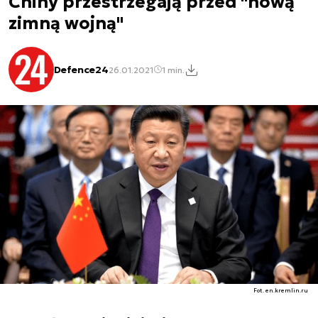
Chiny przestrzegają przed "nową
zimną wojną"
Defence24
26.01.2021
1 min.
Fot. en.kremlin.ru