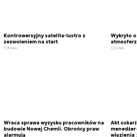
Kontrowersyjny satelita-lustro z
Wykryto o
zezwoleniem na start
atmosfer
3 min.
2 min.
Wraca sprawa wyzysku pracowników na
Akt oskar
budowie Nowej Chemii. Obrońcy praw
menedżero
alarmują
więzienia z