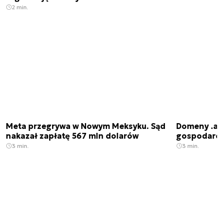
2 min.
Meta przegrywa w Nowym Meksyku. Sąd
Domeny .ai
nakazał zapłatę 567 mln dolarów
gospodarek
3 min.
3 min.