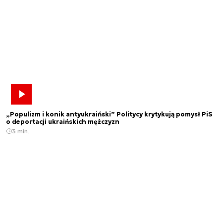
„Populizm i konik antyukraiński” Politycy krytykują pomysł PiS
o deportacji ukraińskich mężczyzn
3 min.