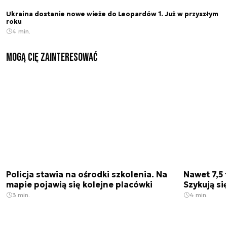
Ukraina dostanie nowe wieże do Leopardów 1. Już w przyszłym
roku
4 min.
Mogą Cię zainteresować
Policja stawia na ośrodki szkolenia. Na
Nawet 7,5 
mapie pojawią się kolejne placówki
Szykują si
3 min.
4 min.