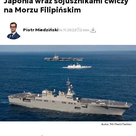
Japonia wraz sojusznikami ćwiczy
na Morzu Filipińskim
Piotr Miedziński
14.11.2022
2 min.
Autor. 7th Fleet/Twitter