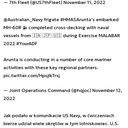
— 7th Fleet (@US7thFleet)
November 11, 2022
@Australian_Navy
frigate
#HMASArunta
’s embarked
MH-60R 🚁 completed cross-decking with naval
vessels from 🇮🇳 🇯🇵 🇺🇸 during Exercise MALABAR
2022
#YourADF
Arunta is conducting in a number of core mariner
activities with these key regional partners.
pic.twitter.com/HpsjlkTrsj
— Joint Operations Command (@hqjoc)
November 12,
2022
Jak podało w komunikacie US Navy, w ćwiczeniach
bierze udział wiele okrętów w tym lotniskowiec. U.S.