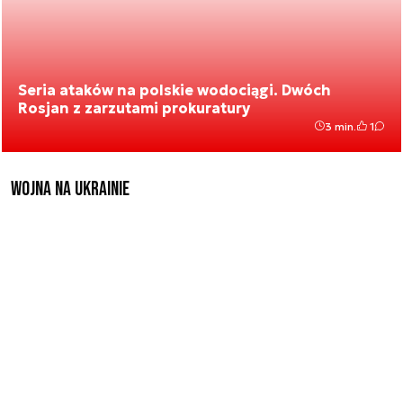
Seria ataków na polskie wodociągi. Dwóch
Rosjan z zarzutami prokuratury
3 min.
1
Wojna na Ukrainie