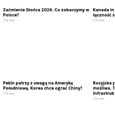
Zaćmienie Słońca 2026. Co zobaczymy w
Kanada in
Polsce?
łączność s
6 min.
3 min.
Pekin patrzy z uwagą na Amerykę
Rosyjska p
Południową. Korea chce ograć Chiny?
możliwa. 
infrastruk
3 min.
4 min.