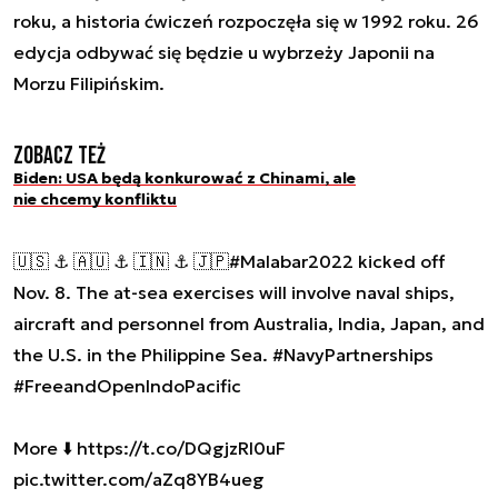
roku, a historia ćwiczeń rozpoczęła się w 1992 roku. 26
edycja odbywać się będzie u wybrzeży Japonii na
Morzu Filipińskim.
Zobacz też
Biden: USA będą konkurować z Chinami, ale
nie chcemy konfliktu
🇺🇸 ⚓️ 🇦🇺 ⚓️ 🇮🇳 ⚓️ 🇯🇵
#Malabar2022
kicked off
Nov. 8. The at-sea exercises will involve naval ships,
aircraft and personnel from Australia, India, Japan, and
the U.S. in the Philippine Sea.
#NavyPartnerships
#FreeandOpenIndoPacific
More ⬇️
https://t.co/DQgjzRl0uF
pic.twitter.com/aZq8YB4ueg