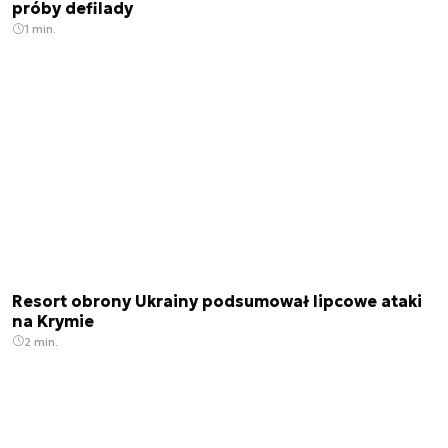
próby defilady
1 min.
Resort obrony Ukrainy podsumował lipcowe ataki
na Krymie
2 min.