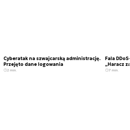
Cyberatak na szwajcarską administrację.
Fala DDoS-
Przejęto dane logowania
„Haracz z
2 min.
7 min.