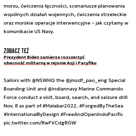
morzu, ćwiczenia łączności, scenariusze planowania
wspólnych działań wojennych, ćwiczenia strzeleckie
oraz morskie operacje interwencyjne – jak czytamy w
komunikacie US Navy.
Zobacz też
Prezydent Biden zamierza rozszerzyć
obecność militarną w rejonie Azji i Pacyfiku
Sailors with
@NSWHQ
the
@jmsdf_pao_eng
Special
Boarding Unit and
@indiannavy
Marine Commando
Force conduct a visit, board, search, and seizure drill
Nov. 8 as part of
#Malabar2022
.
#ForgedByTheSea
#InternationalByDesign
#FreeAndOpenIndoPacific
pic.twitter.com/RwFVCdgRGW