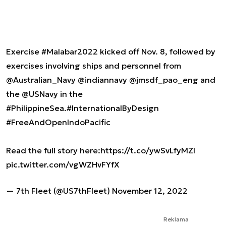
Exercise
#Malabar2022
kicked off Nov. 8, followed by
exercises involving ships and personnel from
@Australian_Navy
@indiannavy
@jmsdf_pao_eng
and
the
@USNavy
in the
#PhilippineSea
.
#InternationalByDesign
#FreeAndOpenIndoPacific
Read the full story here:
https://t.co/ywSvLfyMZI
pic.twitter.com/vgWZHvFYfX
— 7th Fleet (@US7thFleet)
November 12, 2022
Reklama