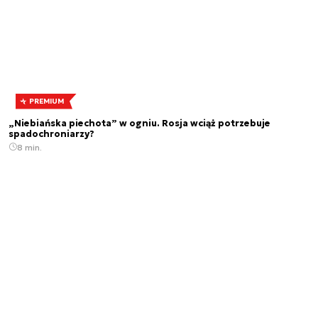
PREMIUM
„Niebiańska piechota” w ogniu. Rosja wciąż potrzebuje
spadochroniarzy?
8 min.