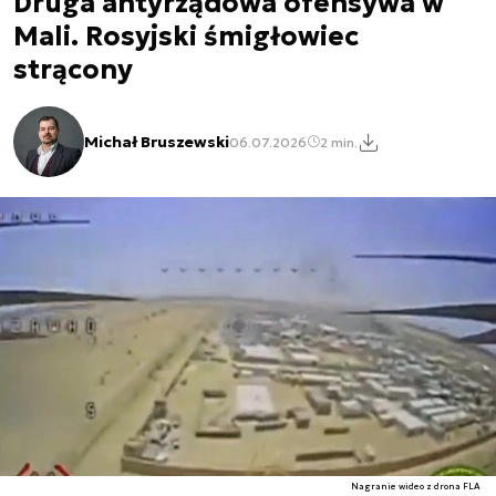
Druga antyrządowa ofensywa w
Mali. Rosyjski śmigłowiec
strącony
Michał Bruszewski
06.07.2026
2 min.
Nagranie wideo z drona FLA