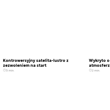
Kontrowersyjny satelita-lustro z
Wykryto o
zezwoleniem na start
atmosfer
3 min.
2 min.