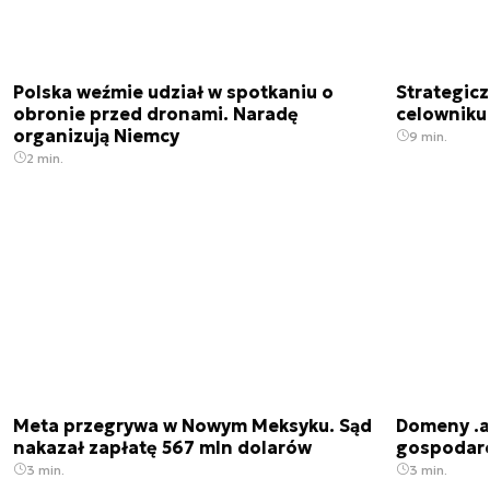
Polska weźmie udział w spotkaniu o
Strategic
obronie przed dronami. Naradę
celowniku 
organizują Niemcy
9 min.
2 min.
Meta przegrywa w Nowym Meksyku. Sąd
Domeny .ai
nakazał zapłatę 567 mln dolarów
gospodarek
3 min.
3 min.