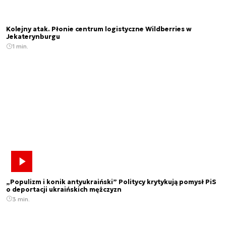
Kolejny atak. Płonie centrum logistyczne Wildberries w
Jekaterynburgu
1 min.
„Populizm i konik antyukraiński” Politycy krytykują pomysł PiS
o deportacji ukraińskich mężczyzn
3 min.