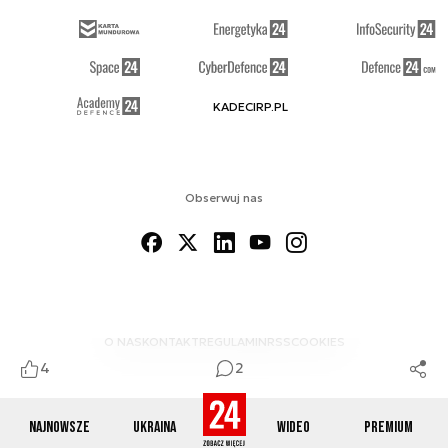
KADECIRP.PL
Obserwuj nas
O NAS
KONTAKT
REGULAMIN
RSS
COOKIES
4
2
Najnowsze
Ukraina
Wideo
Premium
© 2012-2026 DEFENCE24