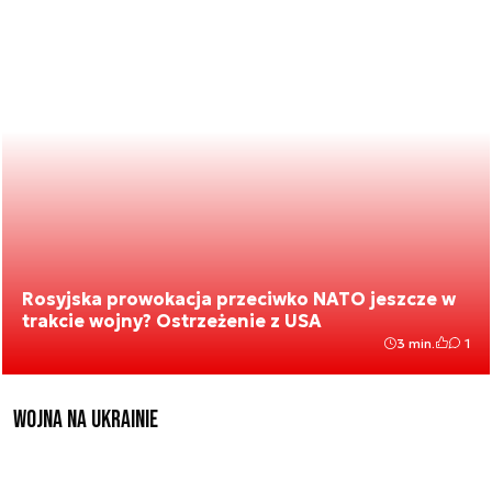
Rosyjska prowokacja przeciwko NATO jeszcze w
trakcie wojny? Ostrzeżenie z USA
3 min.
1
Wojna na Ukrainie