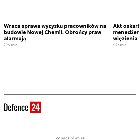
Wraca sprawa wyzysku pracowników na
Akt oskar
budowie Nowej Chemii. Obrońcy praw
menedżero
alarmują
więzienia z
6 min.
2 min.
Zobacz również