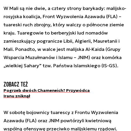
W Mali są nie dwie, a cztery strony barykady: malijsko-
rosyjska koalicja, Front Wyzwolenia Azawadu (FLA) –
tuareski ruch zbrojny, który walczy o północne ziemie
kraju. Tuaregowie to berberyjski lud nomadów
zamieszkujący pogranicze Libii, Algierii, Mauretanii i
Mali. Ponadto, w walce jest malijska Al-Kaida (Grupy
Wsparcia Muzułmanów i Islamu – JNIM) oraz komórka
„wielkiej Sahary” tzw. Państwa Islamskiego (IS-GS).
Zobacz też
Pogrzeb dwóch Chameneich? Przywódca
Iranu zniknął
W sobotę bojownicy tuarescy z Frontu Wyzwolenia
Azawadu (FLA) oraz JNIM powtórzyli kwietniową
wspólną ofensywę przeciwko malijskiemu rządowi.