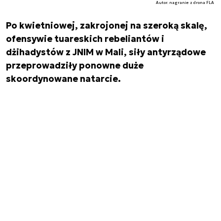
Autor. nagranie z drona FLA
Po kwietniowej, zakrojonej na szeroką skalę,
ofensywie tuareskich rebeliantów i
dżihadystów z JNIM w Mali, siły antyrządowe
przeprowadziły ponowne duże
skoordynowane natarcie.