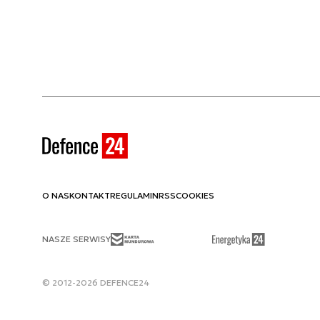
Error: [SiteService]: Missing sites dictionary. 
O NAS
KONTAKT
REGULAMIN
RSS
COOKIES
NASZE SERWISY
© 2012-2026 DEFENCE24