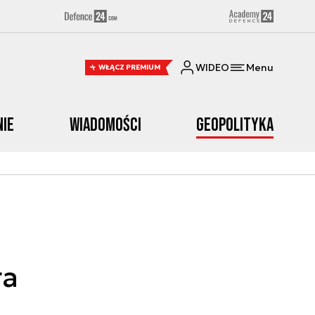
WIDEO
Menu
WŁĄCZ PREMIUM
nie
Wiadomości
Geopolityka
ra