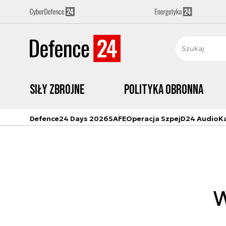
Siły zbrojne
Polityka obronna
Defence24 Days 2026
SAFE
Operacja Szpej
D24 Audio
K
W