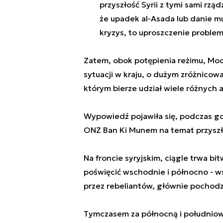
przyszłość Syrii z tymi sami rzą
że upadek al-Asada lub danie m
kryzys, to uproszczenie problem
Zatem, obok potępienia reżimu, Moo
sytuacji w kraju, o dużym zróżnicowa
którym bierze udział wiele różnych 
Wypowiedź pojawiła się, podczas g
ONZ Ban Ki Munem na temat przyszło
Na froncie syryjskim, ciągle trwa b
poświęcić wschodnie i północno - w
przez rebeliantów, głównie pochodz
Tymczasem za północną i południową