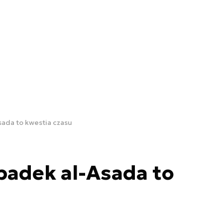
ada to kwestia czasu
padek al-Asada to