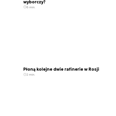
wyborczy?
6 min.
Płoną kolejne dwie rafinerie w Rosji
2 min.