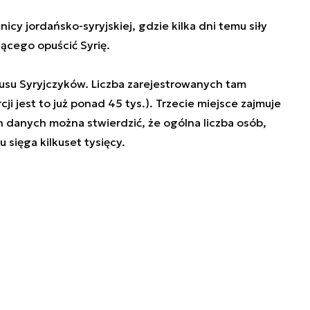
cy jordańsko-syryjskiej, gdzie kilka dni temu siły
jącego opuścić Syrię.
odusu Syryjczyków. Liczba zarejestrowanych tam
ji jest to już ponad 45 tys.). Trzecie miejsce zajmuje
ch danych można stwierdzić, że ogólna liczba osób,
u sięga kilkuset tysięcy.