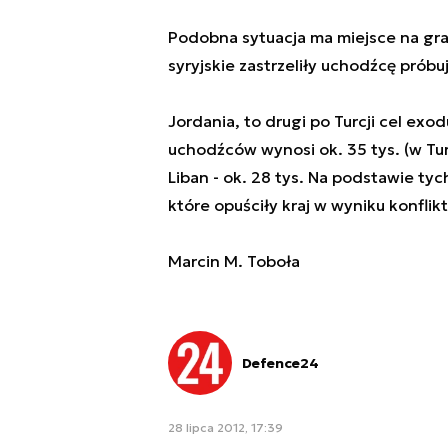
Podobna sytuacja ma miejsce na grani
syryjskie zastrzeliły uchodźcę próbu
Jordania, to drugi po Turcji cel ex
uchodźców wynosi ok. 35 tys. (w Turc
Liban - ok. 28 tys. Na podstawie ty
które opuściły kraj w wyniku konflikt
Marcin M. Toboła
Defence24
28 lipca 2012, 17:39