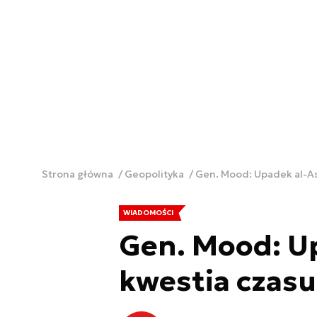
Strona główna
Geopolityka
Gen. Mood: Upadek al-As
WIADOMOŚCI
Gen. Mood: U
kwestia czasu