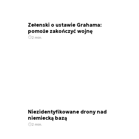
Zełenski o ustawie Grahama:
pomoże zakończyć wojnę
2 min.
Niezidentyfikowane drony nad
niemiecką bazą
2 min.