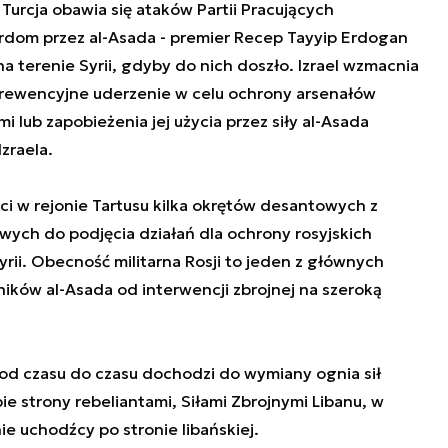
 Turcja obawia się ataków Partii Pracujących
dom przez al-Asada - premier Recep Tayyip Erdogan
a terenie Syrii, gdyby do nich doszło. Izrael wzmacnia
prewencyjne uderzenie w celu ochrony arsenałów
 lub zapobieżenia jej użycia przez siły al-Asada
zraela.
 w rejonie Tartusu kilka okrętów desantowych z
wych do podjęcia działań dla ochrony rosyjskich
ii. Obecność militarna Rosji to jeden z głównych
ików al-Asada od interwencji zbrojnej na szeroką
 od czasu do czasu dochodzi do wymiany ognia sił
bie strony rebeliantami, Siłami Zbrojnymi Libanu, w
ie uchodźcy po stronie libańskiej.