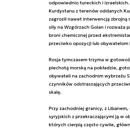
odpowiednio tureckich i izraelskich.
Kurdystanu z terenów oddanych Kur
zagroził nawet interwencją zbrojną n
siły na Wzgórzach Golan i rozważa 
broni chemicznej przed ekstremistami
przeciwko opozycji lub obywatelom I
Rosja tymczasem trzyma w gotowości
piechotą morską na pokładzie, goto
obywateli na zachodnim wybrzeżu Syr
czynników odstraszających przeciwn
skalę.
Przy zachodniej granicy, z Libanem,
syryjskich z przekraczającymi ją w o
których cierpią często cywile, główn