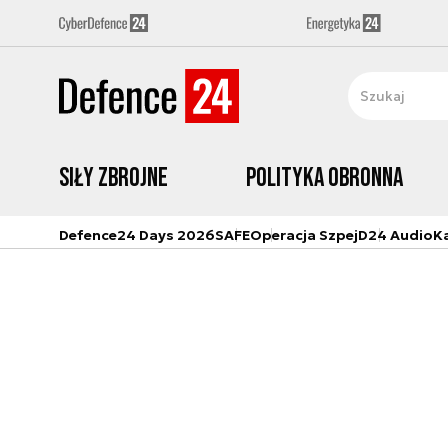
Siły zbrojne
Polityka obronna
Defence24 Days 2026
SAFE
Operacja Szpej
D24 Audio
K