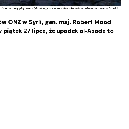
nia miast mogą doprowadzić do pełnego odwrócenia się społeczeństwa od obecnych władz - fot. AFP
ów ONZ w Syrii, gen. maj. Robert Mood
piątek 27 lipca, że upadek al-Asada to