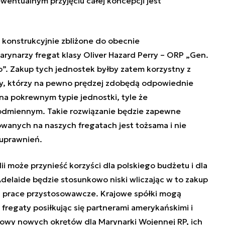
wentualnym przyjęciu całej koncepcji jest
ą konstrukcyjnie zbliżone do obecnie
rynarzy fregat klasy Oliver Hazard Perry – ORP „Gen.
ko”. Zakup tych jednostek byłby zatem korzystny z
zy, którzy na pewno prędzej zdobędą odpowiednie
na pokrewnym typie jednostki, tyle że
 odmiennym. Takie rozwiązanie będzie zapewne
anych na naszych fregatach jest tożsama i nie
uprawnień.
ii może przynieść korzyści dla polskiego budżetu i dla
Adelaide będzie stosunkowo niski wliczając w to zakup
i prace przystosowawcze. Krajowe spółki mogą
fregaty posiłkując się partnerami amerykańskimi i
udowy nowych okrętów dla Marynarki Wojennej RP, ich