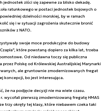
 jednostek ziści się zapewne za blisko dekadę.
 koła ratunkowego w postaci jednostek bojowych o
powiedniej dzielności morskiej, by w ramach
olić się i w sytuacji zagrożenia skutecznie bronić
uszników z NATO.
rzystywały swoje moce produkcyjne do budowy
zapla”, które powstaną dopiero za kilka lat, trzeba
 pomostowe. Od niedawna toczy się publiczna
 przez Polskę od Królewskiej Australijskiej Marynarki
ywanych, ale gruntownie zmodernizowanych fregat
ej koncepcji, bo jest interesująca.
, że na podjęcie decyzji nie ma wiele czasu.
15 r. wycofali pierwszą zmodernizowaną fregatę HMAS
e trzy okręty tej klasy, które niebawem czeka taki