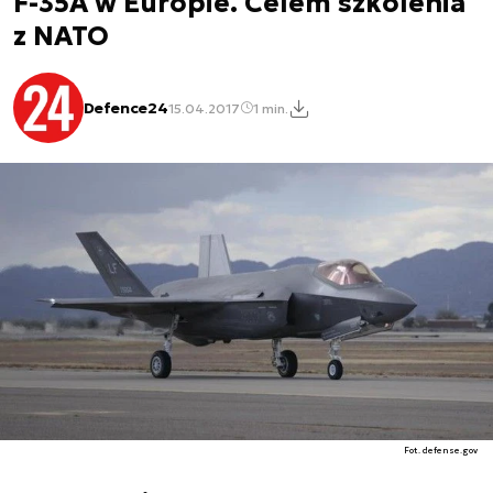
F-35A w Europie. Celem szkolenia
z NATO
Defence24
15.04.2017
1 min.
Fot. defense.gov