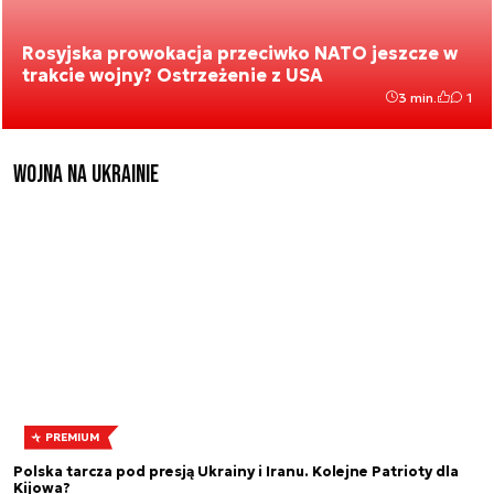
Rosyjska prowokacja przeciwko NATO jeszcze w
trakcie wojny? Ostrzeżenie z USA
3 min.
1
Wojna na Ukrainie
PREMIUM
Polska tarcza pod presją Ukrainy i Iranu. Kolejne Patrioty dla
Kijowa?