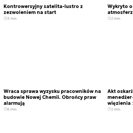
Kontrowersyjny satelita-lustro z
Wykryto o
zezwoleniem na start
atmosfer
3 min.
2 min.
Wraca sprawa wyzysku pracowników na
Akt oskar
budowie Nowej Chemii. Obrońcy praw
menedżero
alarmują
więzienia z
6 min.
2 min.