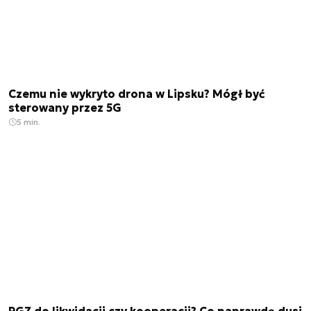
Czemu nie wykryto drona w Lipsku? Mógł być
sterowany przez 5G
5 min.
PGZ do likwidacji czy kooperacji? Co naprawdę dusi