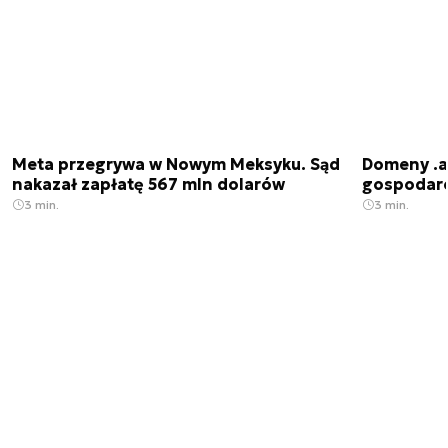
Meta przegrywa w Nowym Meksyku. Sąd
Domeny .ai
nakazał zapłatę 567 mln dolarów
gospodarek
3 min.
3 min.