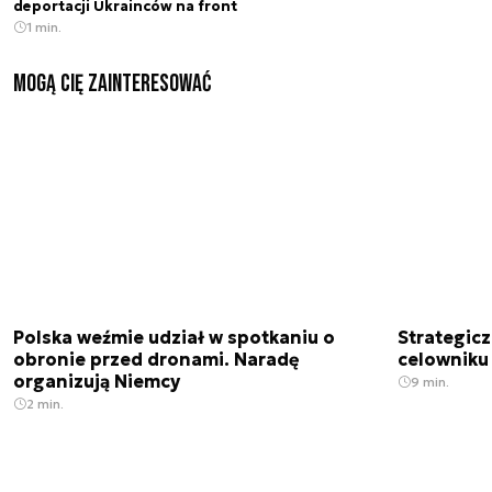
deportacji Ukrainców na front
1 min.
Mogą Cię zainteresować
Polska weźmie udział w spotkaniu o
Strategic
obronie przed dronami. Naradę
celowniku 
organizują Niemcy
9 min.
2 min.