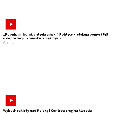
„Populizm i konik antyukraiński” Politycy krytykują pomysł PiS
o deportacji ukraińskich mężczyzn
3 min.
Wybuch rakiety nad Polską | Kontrowersyjna kwestia