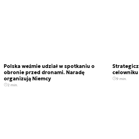
Polska weźmie udział w spotkaniu o
Strategic
obronie przed dronami. Naradę
celowniku 
organizują Niemcy
9 min.
2 min.