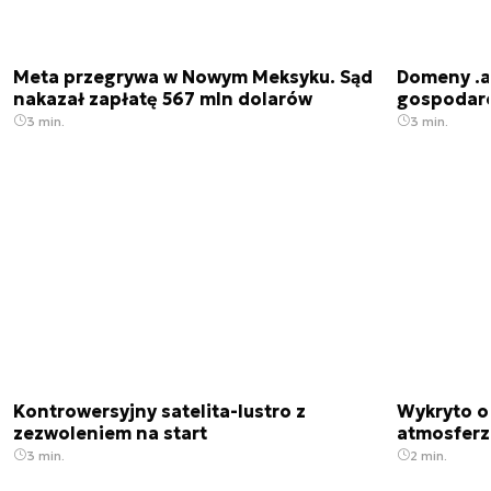
Meta przegrywa w Nowym Meksyku. Sąd
Domeny .ai
nakazał zapłatę 567 mln dolarów
gospodarek
3 min.
3 min.
Kontrowersyjny satelita-lustro z
Wykryto o
zezwoleniem na start
atmosfer
3 min.
2 min.