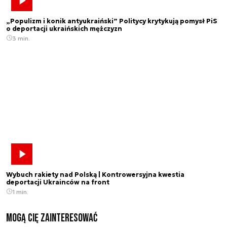
„Populizm i konik antyukraiński” Politycy krytykują pomysł PiS
o deportacji ukraińskich mężczyzn
3 min.
Wybuch rakiety nad Polską | Kontrowersyjna kwestia
deportacji Ukrainców na front
1 min.
Mogą Cię zainteresować