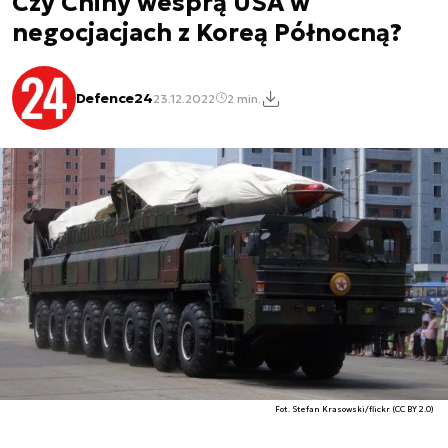
Czy Chiny wesprą USA w
negocjacjach z Koreą Północną?
Defence24
23.12.2022
2 min.
Fot. Stefan Krasowski/flickr (CC BY 2.0)