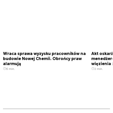
Wraca sprawa wyzysku pracowników na
Akt oskar
budowie Nowej Chemii. Obrońcy praw
menedżero
alarmują
więzienia z
6 min.
2 min.