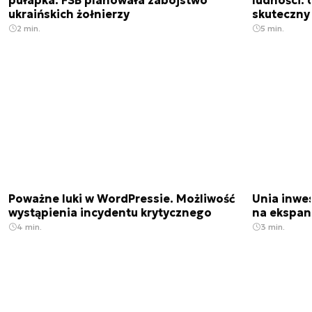
pułapka. FSB planowała zabójstwo
ludności: d
ukraińskich żołnierzy
skuteczny
2 min.
5 min.
Poważne luki w WordPressie. Możliwość
Unia inwes
wystąpienia incydentu krytycznego
na ekspan
4 min.
3 min.