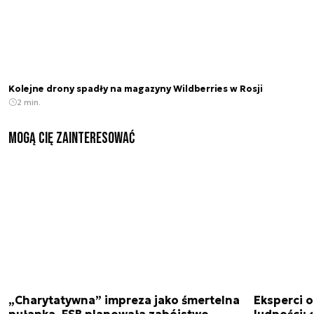
Kolejne drony spadły na magazyny Wildberries w Rosji
2 min.
Mogą Cię zainteresować
„Charytatywna” impreza jako śmertelna
Eksperci 