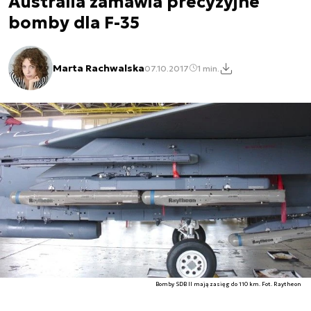
Australia zamawia precyzyjne
bomby dla F-35
Marta Rachwalska
07.10.2017
1 min.
Bomby SDB II mają zasięg do 110 km. Fot. Raytheon