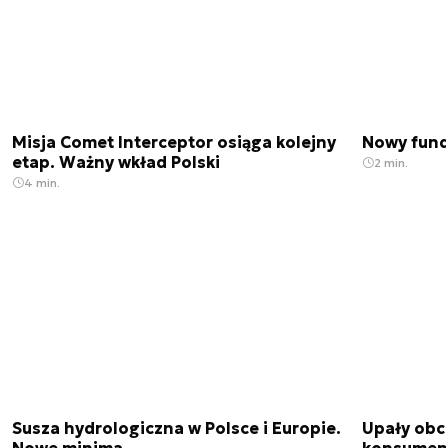
Misja Comet Interceptor osiąga kolejny
Nowy fund
etap. Ważny wkład Polski
2 min.
4 min.
Susza hydrologiczna w Polsce i Europie.
Upały obci
Nowe minima
konsumenc