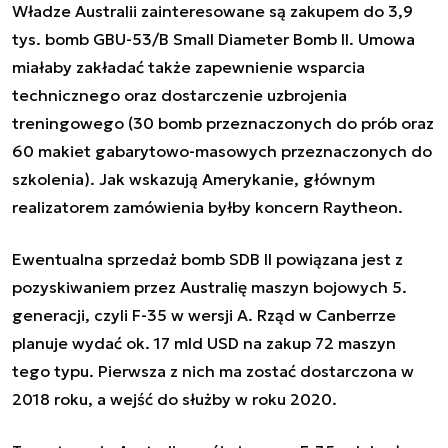
Władze Australii zainteresowane są zakupem do 3,9
tys. bomb GBU-53/B Small Diameter Bomb II. Umowa
miałaby zakładać także
zapewnienie wsparcia
technicznego
oraz dostarczenie uzbrojenia
treningowego (
30 bomb prze­zna­czo­nych do prób oraz
60 makiet gaba­ry­towo-maso­wych przezna­czo­nych do
szko­le­nia)
. Jak wskazują Amerykanie, głównym
realizatorem zamówienia byłby koncern Raytheon.
Ewentualna sprzedaż bomb SDB II powiązana jest z
pozyskiwaniem przez Australię maszyn bojowych 5.
generacji, czyli F-35 w wersji A.
Rząd w Canberrze
planuje wydać ok. 17 mld USD na zakup 72 maszyn
tego typu. Pierwsza z nich ma zostać dostarczona w
2018 roku, a wejść do służby w roku 2020.