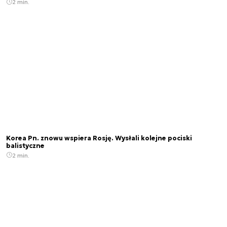
2 min.
Korea Pn. znowu wspiera Rosję. Wysłali kolejne pociski
balistyczne
2 min.