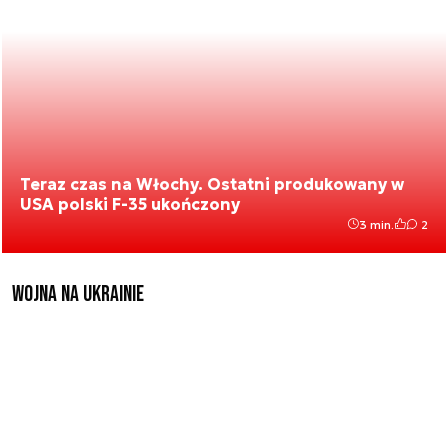
Teraz czas na Włochy. Ostatni produkowany w
USA polski F-35 ukończony
3 min.
2
Wojna na Ukrainie