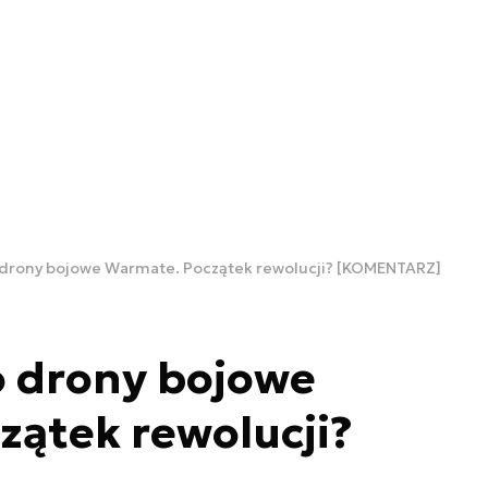
 drony bojowe Warmate. Początek rewolucji? [KOMENTARZ]
o drony bojowe
ątek rewolucji?
]