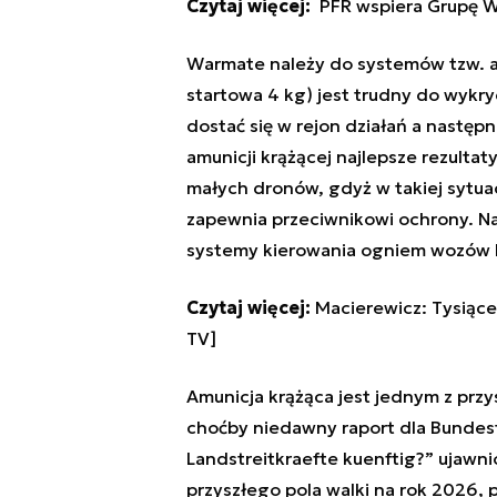
Czytaj więcej:
PFR wspiera Grupę 
Warmate należy do systemów tzw. am
startowa 4 kg) jest trudny do wykry
dostać się w rejon działań a następn
amunicji krążącej najlepsze rezultat
małych dronów, gdyż w takiej sytua
zapewnia przeciwnikowi ochrony. N
systemy kierowania ogniem wozów 
Czytaj więcej:
Macierewicz: Tysiące
TV]
Amunicja krążąca jest jednym z prz
choćby niedawny raport dla Bundes
Landstreitkraefte kuenftig?” ujawni
przyszłego pola walki na rok 2026, 