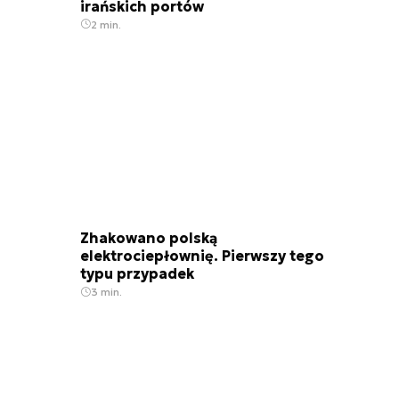
irańskich portów
2 min.
Zhakowano polską
elektrociepłownię. Pierwszy tego
typu przypadek
3 min.