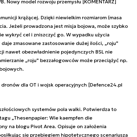
WB. Nowy model rozwoju przemysłu [KOMENTARZ]
unicji krążącej. Dzięki niewielkim rozmiarom (masa
cia. Jeżeli prowadzona jest misja bojowa, może szybko
ie wykryć cel i zniszczyć go. W wypadku użycia
y daje zmasowane zastosowanie dużej ilości, „roju”
cji nawet obezwładnienie pojedynczych BSL nie
amierzanie „roju” bezzałogowców może przeciążyć np.
bojowych.
 dronów dla OT i wojsk operacyjnych [Defence24.pl
yszłościowych systemów pola walki. Potwierdza to
tagu „Thesenpapier: Wie kaempfen die
ony na blogu Pivot Area. Opisuje on założenia
posiłkując się przebiegiem hipotetycznego scenariusza