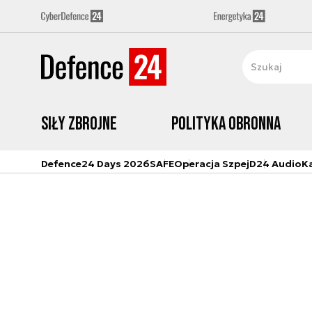
Siły zbrojne
Polityka obronna
Defence24 Days 2026
SAFE
Operacja Szpej
D24 Audio
K