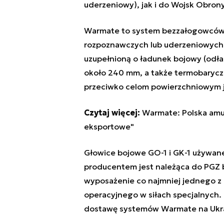
uderzeniowy), jak i do Wojsk Obrony
Warmate to system bezzałogowców k
rozpoznawczych lub uderzeniowych
uzupełnioną o ładunek bojowy (odła
około 240 mm, a także termobarycz
przeciwko celom powierzchniowym j
Czytaj więcej:
Warmate: Polska amun
eksportowe"
Głowice bojowe GO-1 i GK-1 używan
producentem jest należąca do PGZ b
wyposażenie co najmniej jednego z 
operacyjnego w siłach specjalnych
dostawę systemów Warmate na Ukra