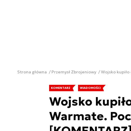
Strona główna
Przemysł Zbrojeniowy
Wojsko kupiło
KOMENTARZ
WIADOMOŚCI
Wojsko kupił
Warmate. Pocz
[KOMENTARZ