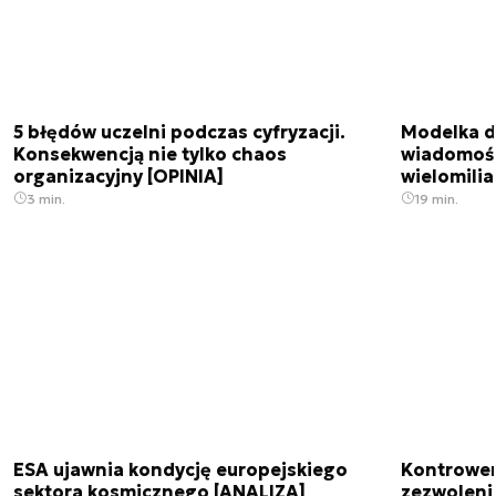
5 błędów uczelni podczas cyfryzacji.
Modelka da
Konsekwencją nie tylko chaos
wiadomośc
organizacyjny [OPINIA]
wielomili
3 min.
19 min.
ESA ujawnia kondycję europejskiego
Kontrowers
sektora kosmicznego [ANALIZA]
zezwoleni