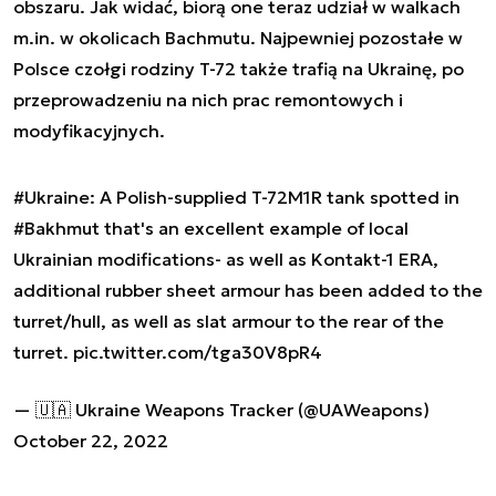
obszaru. Jak widać, biorą one teraz udział w walkach
m.in. w okolicach Bachmutu. Najpewniej pozostałe w
Polsce czołgi rodziny T-72 także trafią na Ukrainę, po
przeprowadzeniu na nich prac remontowych i
modyfikacyjnych.
#Ukraine
: A Polish-supplied T-72M1R tank spotted in
#Bakhmut
that's an excellent example of local
Ukrainian modifications- as well as Kontakt-1 ERA,
additional rubber sheet armour has been added to the
turret/hull, as well as slat armour to the rear of the
turret.
pic.twitter.com/tga30V8pR4
— 🇺🇦 Ukraine Weapons Tracker (@UAWeapons)
October 22, 2022