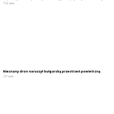
3 min.
Nieznany dron naruszył bułgarską przestrzeń powietrzną
1 min.