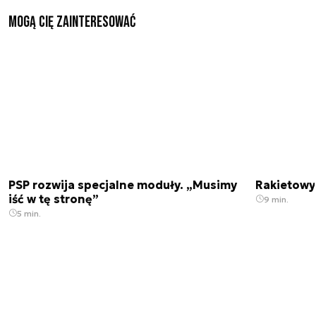
Mogą Cię zainteresować
PSP rozwija specjalne moduły. „Musimy
Rakietowy 
iść w tę stronę”
9 min.
5 min.