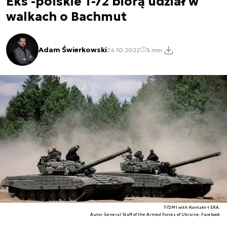
Eks -polskie T-72 biorą udział w
walkach o Bachmut
Adam Świerkowski
24.10.2022
3 min.
T-72M1 with Kontakt-1 ERA.
Autor. General Staff of the Armed Forces of Ukraine, Facebook