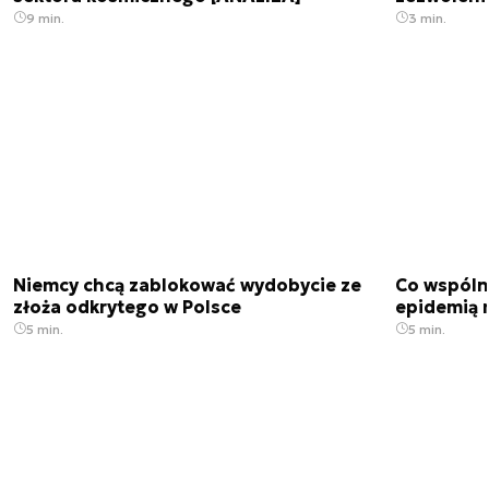
9 min.
3 min.
Niemcy chcą zablokować wydobycie ze
Co wspóln
złoża odkrytego w Polsce
epidemią m
5 min.
5 min.