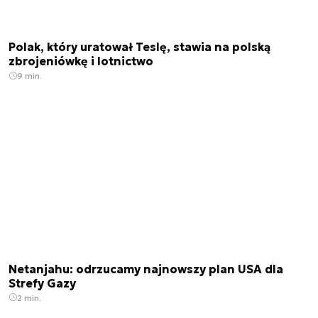
Polak, który uratował Teslę, stawia na polską
zbrojeniówkę i lotnictwo
9 min.
Netanjahu: odrzucamy najnowszy plan USA dla
Strefy Gazy
2 min.