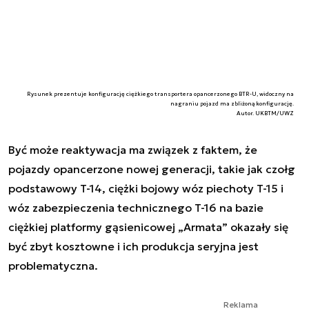
Rysunek prezentuje konfigurację ciężkiego transportera opancerzonego BTR-U, widoczny na
nagraniu pojazd ma zbliżoną konfigurację.
Autor. UKBTM/UWZ
Być może reaktywacja ma związek z faktem, że
pojazdy opancerzone nowej generacji, takie jak czołg
podstawowy T-14, ciężki bojowy wóz piechoty T-15 i
wóz zabezpieczenia technicznego T-16 na bazie
ciężkiej platformy gąsienicowej „Armata” okazały się
być zbyt kosztowne i ich produkcja seryjna jest
problematyczna.
Reklama