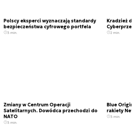
Polscy eksperci wyznaczają standardy
Kradzież 
bezpieczeństwa cyfrowego portfela
Cyberprze
3 min.
2 min.
Zmiany w Centrum Operacji
Blue Origi
Satelitarnych. Dowódca przechodzi do
rakiety N
NATO
3 min.
3 min.