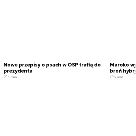
Nowe przepisy o psach w OSP trafią do
Maroko wy
prezydenta
broń hybr
3 min.
3 min.