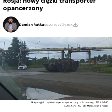
Rosja: nowy ciężki transporter
opancerzony
Damian Ratka
05.07.2024
2 min.
Nowy rosyjski ciężki transporter opancerzony na bazie czołgu T-72 lub T-90.
Autor. Kanał YouTube Металлокоп в городе