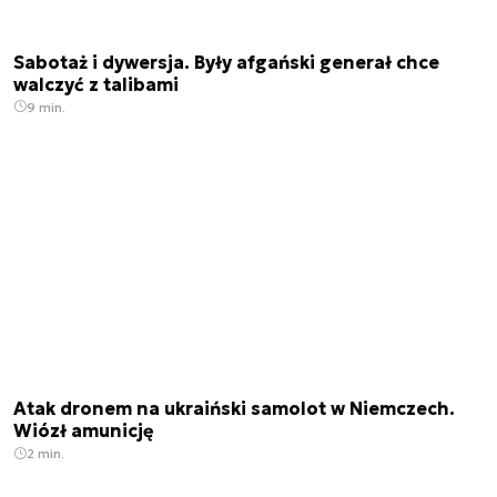
Sabotaż i dywersja. Były afgański generał chce
walczyć z talibami
9 min.
Atak dronem na ukraiński samolot w Niemczech.
Wiózł amunicję
2 min.