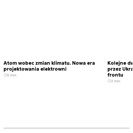
Atom wobec zmian klimatu. Nowa era
Kolejne d
projektowania elektrowni
przez Ukra
frontu
5 min.
2 min.