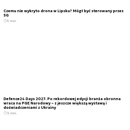
Czemu nie wykryto drona w Lipsku? Mógł być sterowany przez
5G
5 min.
Defence24 Days 2027. Po rekordowej edycji branża obronna
wraca na PGE Narodowy – z jeszcze większą wystawą i
doświadczeniami z Ukrainy
3 min.