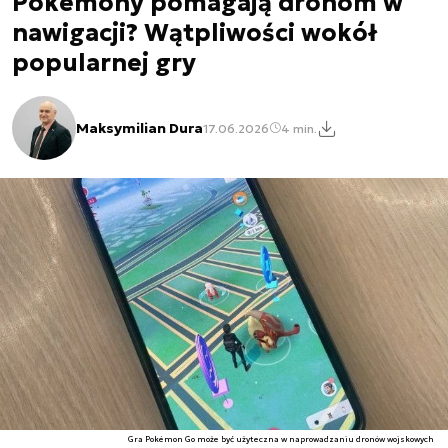
Pokémony pomagają dronom w
nawigacji? Wątpliwości wokół
popularnej gry
Maksymilian Dura
17.06.2026
4 min.
Gra Pokémon Go może być użyteczna w naprowadzaniu dronów wojskowych