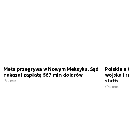
Meta przegrywa w Nowym Meksyku. Sąd
Polskie a
nakazał zapłatę 567 mln dolarów
wojska i r
służb
3 min.
4 min.