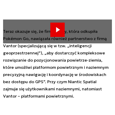
Teraz okazuje się, że firma Savvy, która odkupiła
Pokémon Go, nawiązała również partnerstwo z firmą
Vantor (specjalizującą się w tzw. „inteligencji
geoprzestrzennej”), „aby dostarczyć kompleksowe
rozwiązanie do pozycjonowania powietrze-ziemia,
które umożliwi platformom powietrznym i naziemnym
precyzyjną nawigację i koordynację w środowiskach
bez dostępu do GPS”. Przy czym Niantic Spatial
zajmuje się użytkownikami naziemnymi, natomiast
Vantor – platformami powietrznymi.