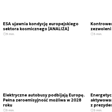
ESA ujawnia kondycję europejskiego
Kontrowers
sektora kosmicznego [ANALIZA]
zezwoleni
9 min.
3 min.
Elektryczne autobusy podbijają Europę.
Energetyc
Pełna zeroemisyjność możliwa w 2028
aktywowany
roku
z prezyde
5 min.
3 min.