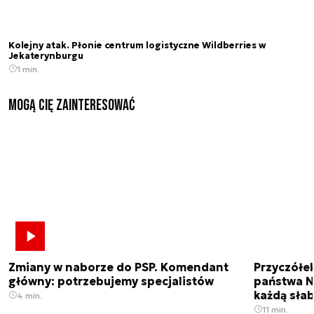
Kolejny atak. Płonie centrum logistyczne Wildberries w
Jekaterynburgu
1 min.
Mogą Cię zainteresować
Zmiany w naborze do PSP. Komendant
Przyczółe
główny: potrzebujemy specjalistów
państwa N
każdą sła
4 min.
11 min.