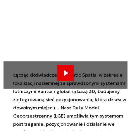
Łącząc doświadczenie Niantic Spatial w zakresie
lokalizacji naziemnej ze sprawdzonymi systemami
lotniczymi Vantor i globalną bazą 3D, budujemy
zintegrowaną sieć pozycjonowania, która działa w
dowolnym miejscu… Nasz Duży Model
Geoprzestrzenny (LGE) umożliwia tym systemom
postrzeganie, pozycjonowanie i działanie we