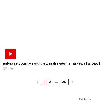
Baltexpo 2025: Morski „łowca dronów” z Tarnowa [WIDEO]
1 min.
1
2
...
20
Reklama