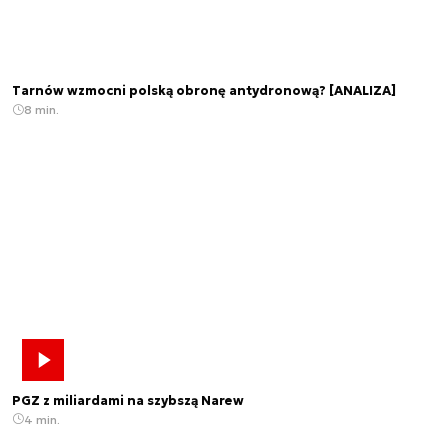
Tarnów wzmocni polską obronę antydronową? [ANALIZA]
8 min.
PGZ z miliardami na szybszą Narew
4 min.