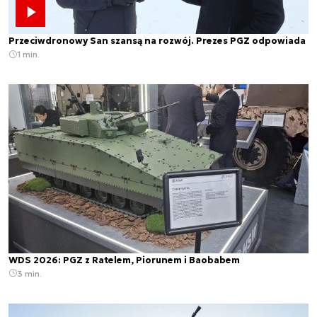
Przeciwdronowy San szansą na rozwój. Prezes PGZ odpowiada
1 min.
WDS 2026: PGZ z Ratelem, Piorunem i Baobabem
3 min.