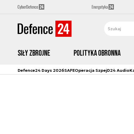
Siły zbrojne
Polityka obronna
Defence24 Days 2026
SAFE
Operacja Szpej
D24 Audio
K