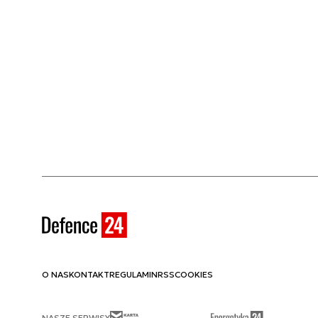
O NAS
KONTAKT
REGULAMIN
RSS
COOKIES
NASZE SERWISY