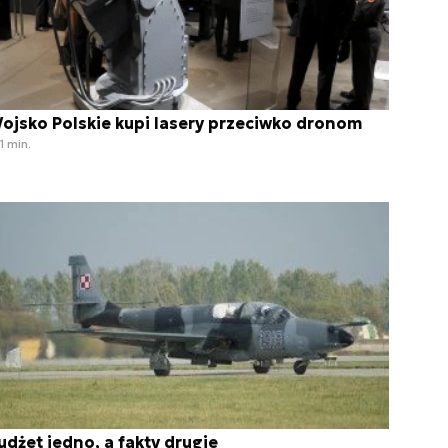
ojsko Polskie kupi lasery przeciwko dronom
1 min.
udżet jedno, a fakty drugie