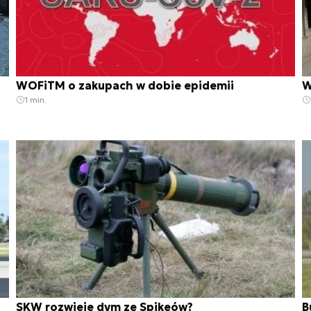
WOFiTM o zakupach w dobie epidemii
W
1 min.
SKW rozwieje dym ze Spikeów?
B