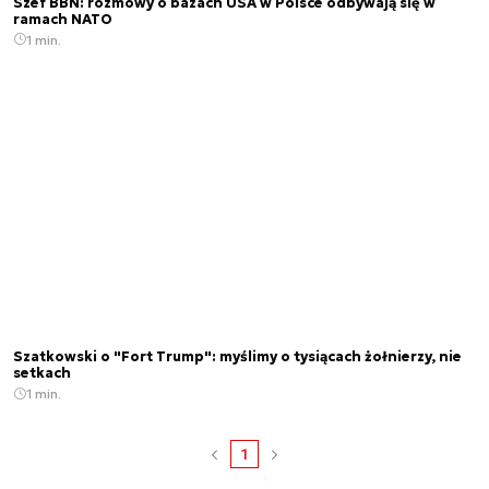
Szef BBN: rozmowy o bazach USA w Polsce odbywają się w
ramach NATO
1 min.
Szatkowski o "Fort Trump": myślimy o tysiącach żołnierzy, nie
setkach
1 min.
1