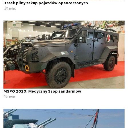
Izrael: pilny zakup pojazdów opancerzonych
1 min.
MSPO 2020: Medyczny Szop żandarmów
1 min.