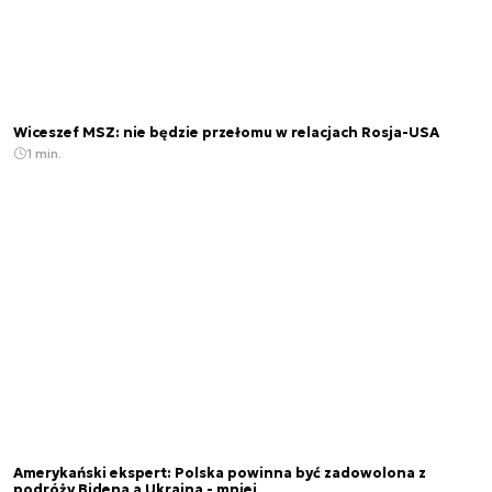
Wiceszef MSZ: nie będzie przełomu w relacjach Rosja-USA
1 min.
Amerykański ekspert: Polska powinna być zadowolona z
podróży Bidena a Ukraina - mniej