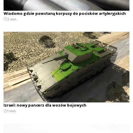
Wiadomo gdzie powstaną korpusy do pocisków artyleryjskich
2 min.
Izrael: nowy pancerz dla wozów bojowych
1 min.