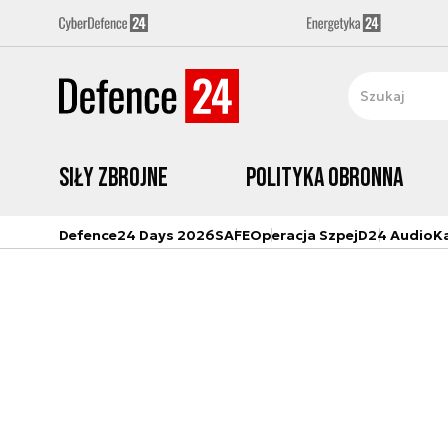
Siły zbrojne
Polityka obronna
Defence24 Days 2026
SAFE
Operacja Szpej
D24 Audio
K