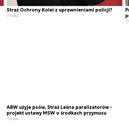
Straż Ochrony Kolei z uprawnieniami policji?
P
p
1 min.
ABW użyje psów, Straż Leśna paralizatorów -
projekt ustawy MSW o środkach przymusu
1 min.