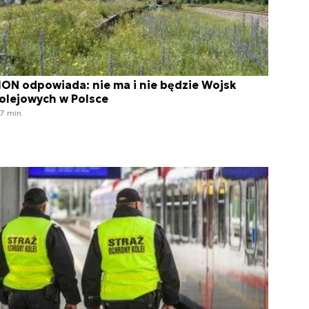
ON odpowiada: nie ma i nie będzie Wojsk
olejowych w Polsce
7 min.