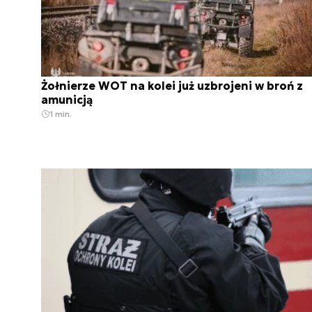
Żołnierze WOT na kolei już uzbrojeni w broń z
amunicją
1 min.