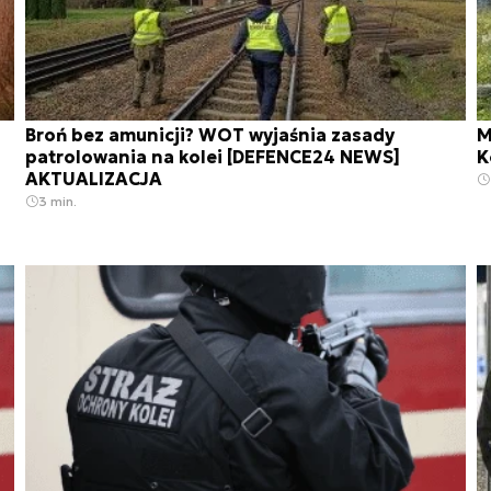
Broń bez amunicji? WOT wyjaśnia zasady
M
patrolowania na kolei [DEFENCE24 NEWS]
K
AKTUALIZACJA
3 min.