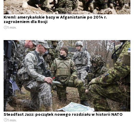
Kreml: amerykańskie bazy w Afganistanie po 2014 r.
zagrożeniem dla Rosji
1 min.
Steadfast Jazz: początek nowego rozdziału w historii NATO
1 min.