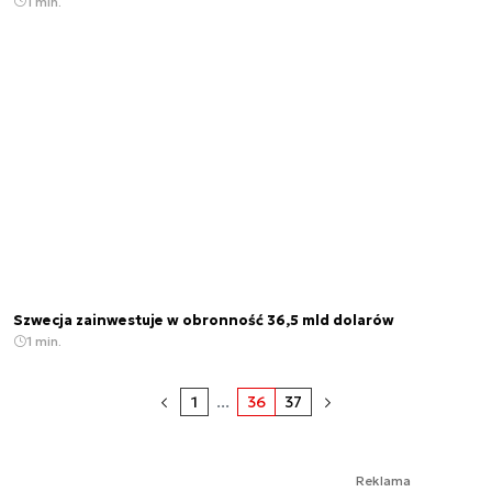
1 min.
Szwecja zainwestuje w obronność 36,5 mld dolarów
1 min.
1
...
36
37
Reklama