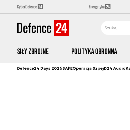
Siły zbrojne
Polityka obronna
Defence24 Days 2026
SAFE
Operacja Szpej
D24 Audio
K