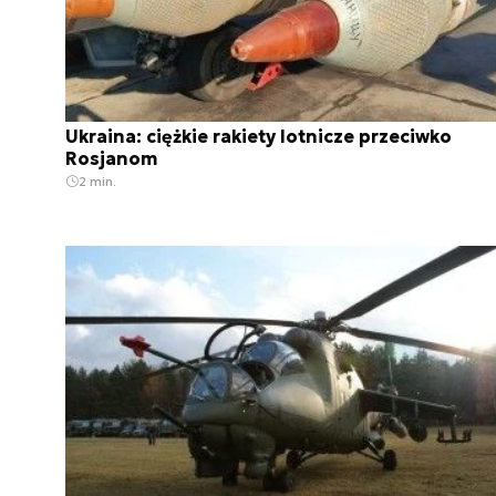
Ukraina: ciężkie rakiety lotnicze przeciwko
Rosjanom
2 min.