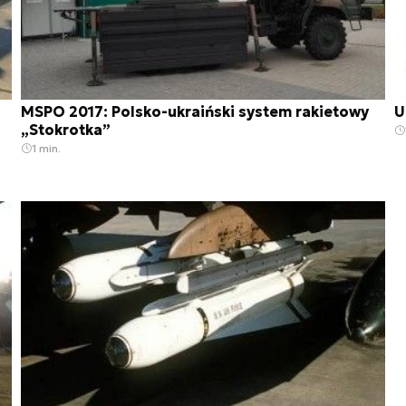
MSPO 2017: Polsko-ukraiński system rakietowy
U
„Stokrotka”
1 min.