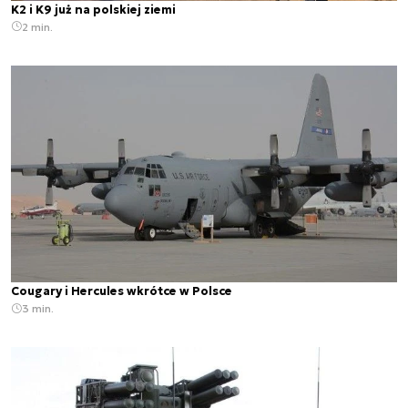
K2 i K9 już na polskiej ziemi
2 min.
Cougary i Hercules wkrótce w Polsce
3 min.